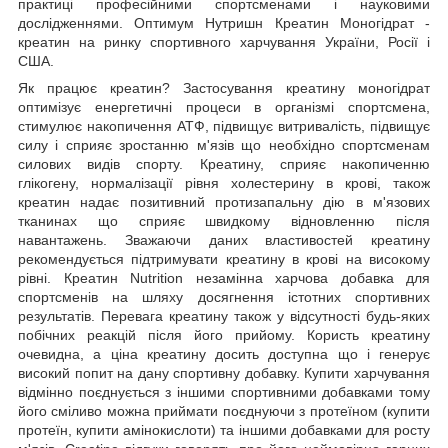
практиці професійними спортсменами і науковими
дослідженнями. Оптимум Нутришн Креатин Моногідрат -
креатин на ринку спортивного харчування України, Росії і
США.
Як працює креатин?
Застосування креатину моногідрат
оптимізує енергетичні процеси в організмі спортсмена,
стимулює накопичення АТФ, підвищує витривалість, підвищує
силу і сприяє зростанню м'язів що необхідно спортсменам
силових видів спорту. Креатину, сприяє накопиченню
глікогену, нормалізації рівня холестерину в крові, також
креатин надає позитивний протизапальну дію в м'язових
тканинах що сприяє швидкому відновленню після
навантажень. Зважаючи даних властивостей креатину
рекомендується підтримувати креатину в крові на високому
рівні. Креатин Nutrition незамінна харчова добавка для
спортсменів на шляху досягнення істотних спортивних
результатів. Перевага креатину також у відсутності будь-яких
побічних реакцій після його прийому. Користь креатину
очевидна, а ціна креатину досить доступна що і генерує
високий попит на дану спортивну добавку. Купити харчування
відмінно поєднується з іншими спортивними добавками тому
його сміливо можна приймати поєднуючи з протеїном (купити
протеїн, купити амінокислоти) та іншими добавками для росту