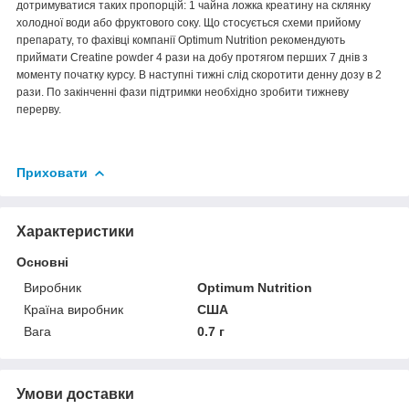
дотримуватися таких пропорцій: 1 чайна ложка креатину на склянку
холодної води або фруктового соку. Що стосується схеми прийому
препарату, то фахівці компанії Optimum Nutrition рекомендують
приймати Creatine powder 4 рази на добу протягом перших 7 днів з
моменту початку курсу. В наступні тижні слід скоротити денну дозу в 2
рази. По закінченні фази підтримки необхідно зробити тижневу
перерву.
Приховати
Характеристики
Основні
Виробник
Optimum Nutrition
Країна виробник
США
Вага
0.7 г
Умови доставки