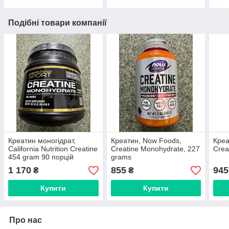
Подібні товари компанії
Креатин моногідрат,
Креатин, Now Foods,
Креа
California Nutrition Creatine
Creatine Monohydrate, 227
Crea
454 gram 90 порцій
grams
1 170
855
945
₴
₴
Купити
Купити
Про нас