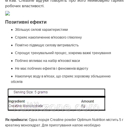
м'язів. Creatine відгуки говорять про його неймовірно гарних
робочих властивості.
Позитивні ефекти
Збільшує силові характеристики
Сприяє накопиченню м'язового глікогену
Помітно підвищує силову витривалість
Спрощує тренувальний процес, зокрема важкі тренування
Побічно впливає на набір м'язової маси
Не має побічних ефектів і феноменів відкоту
Накопичує воду в м'язах, що сприяє зоровому збільшенню
обсягів
Як приймати:
Одна порція Creatine powder Optimum Nutrition містить 5 г
креатину моногидрат. Для приготування напою необхідно