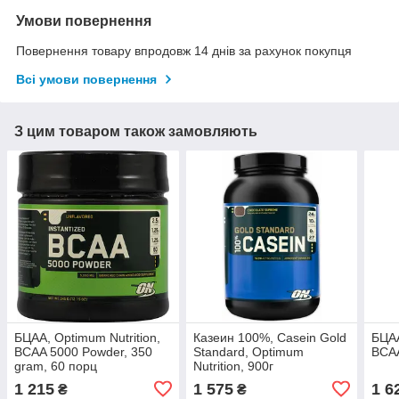
Умови повернення
Повернення товару впродовж 14 днів за рахунок покупця
Всі умови повернення
З цим товаром також замовляють
БЦАА, Optimum Nutrition,
Казеин 100%, Casein Gold
БЦАА
BCAA 5000 Powder, 350
Standard, Optimum
BCAA
gram, 60 порц
Nutrition, 900г
1 215
1 575
1 6
₴
₴