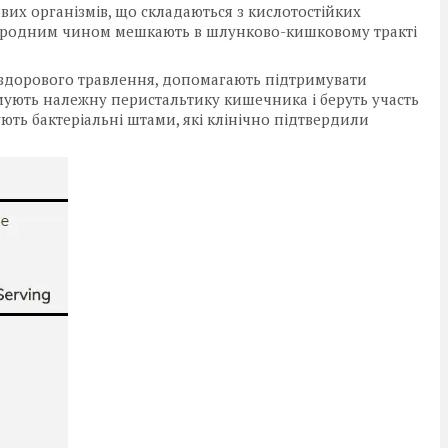
их організмів, що складаються з кислотостійких
 природним чином мешкають в шлунково-кишковому тракті
 здорового травлення, допомагають підтримувати
мують належну перистальтику кишечника і беруть участь
ують бактеріальні штами, які клінічно підтвердили