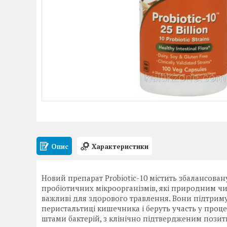
Опис
Характеристики
Новий препарат Probiotic-10 містить збалансова
пробіотичних мікроорганізмів, які природним ч
важливі для здорового травлення. Вони підтрим
перистальтиці кишечника і беруть участь у процес
штами бактерій, з клінічно підтвердженим позит