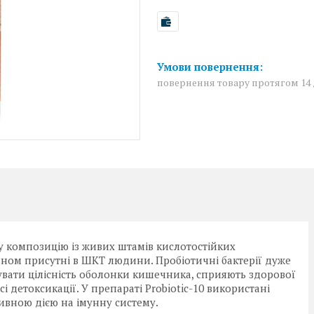
повернення товару протягом 14
ну композицію із живих штамів кислотостійких
ином присутні в ШКТ людини. Пробіотичні бактерії дуже
увати цілісність оболонки кишечника, сприяють здорової
і детоксикації. У препараті Probiotic-10 використані
ивною дією на імунну систему.