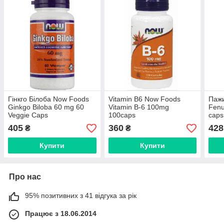
Гінкго Білоба Now Foods
Vitamin В6 Now Foods
Пажи
Ginkgo Biloba 60 mg 60
Vitamin B-6 100mg
Fenu
Veggie Caps
100caps
caps
405
360
428
₴
₴
Купити
Купити
Про нас
95% позитивних з 41 відгука за рік
Працює з 18.06.2014