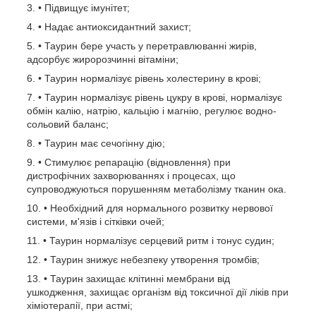
• Підвищує імунітет;
• Надає антиоксидантний захист;
• Таурин бере участь у перетравлюванні жирів,
адсорбує жиророзчинні вітаміни;
• Таурин нормалізує рівень холестерину в крові;
• Таурин нормалізує рівень цукру в крові, нормалізує
обмін калію, натрію, кальцію і магнію, регулює водно-
сольовий баланс;
• Таурин має сечогінну дію;
• Стимулює репарацію (відновлення) при
дистрофічних захворюваннях і процесах, що
супроводжуються порушенням метаболізму тканин ока.
• Необхідний для нормального розвитку нервової
системи, м'язів і сітківки очей;
• Таурин нормалізує серцевий ритм і тонус судин;
• Таурин знижує небезпеку утворення тромбів;
• Таурин захищає клітинні мембрани від
ушкодження, захищає організм від токсичної дії ліків при
хіміотерапії, при астмі;