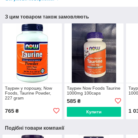
З цим товаром також замовляють
Таурин у порошку, Now
Таурин Now Foods Taurine
Таур
Foods, Taurine Powder,
1000mg 100caps
100
227 gram
585
₴
765
1 0
₴
Купити
Подібні товари компанії