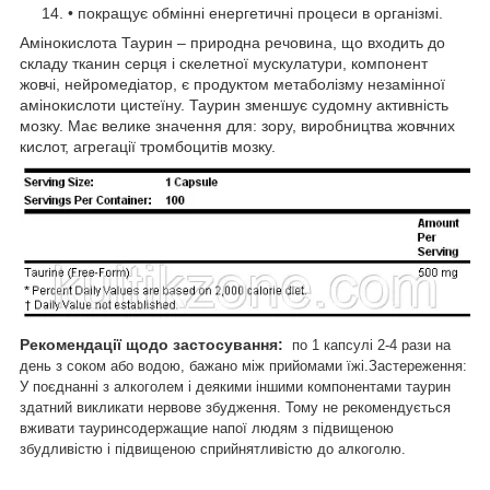
• покращує обмінні енергетичні процеси в організмі.
Амінокислота Таурин – природна речовина, що входить до
складу тканин серця і скелетної мускулатури, компонент
жовчі, нейромедіатор, є продуктом метаболізму незамінної
амінокислоти цистеїну. Таурин зменшує судомну активність
мозку. Має велике значення для: зору, виробництва жовчних
кислот, агрегації тромбоцитів мозку.
Рекомендації щодо застосування:
по 1 капсулі 2-4 рази на
день з соком або водою, бажано між прийомами їжі.
Застереження:
У поєднанні з алкоголем і деякими іншими компонентами таурин
здатний викликати нервове збудження. Тому не рекомендується
вживати тауринсодержащие напої людям з підвищеною
збудливістю і підвищеною сприйнятливістю до алкоголю.