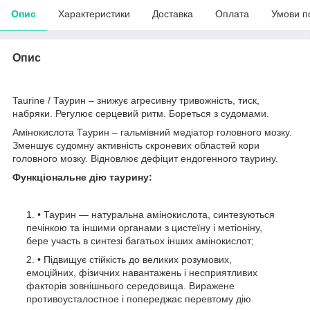
Опис
Характеристики
Доставка
Оплата
Умови п
Опис
Taurine / Таурин – знижує агресивну тривожність, тиск,
набряки. Регулює серцевий ритм. Бореться з судомами.
Амінокислота Таурин – гальмівний медіатор головного мозку.
Зменшує судомну активність скроневих областей кори
головного мозку. Відновлює дефіцит ендогенного таурину.
Функціональне дію таурину:
• Таурин — натуральна амінокислота, синтезуються
печінкою та іншими органами з цистеїну і метіоніну,
бере участь в синтезі багатьох інших амінокислот;
• Підвищує стійкість до великих розумових,
емоційних, фізичних навантажень і несприятливих
факторів зовнішнього середовища. Виражене
противоусталостное і попереджає перевтому дію.