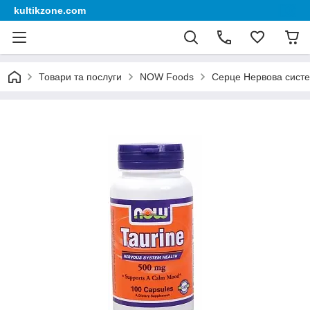
kultikzone.com
Товари та послуги
NOW Foods
Серце Нервова сист