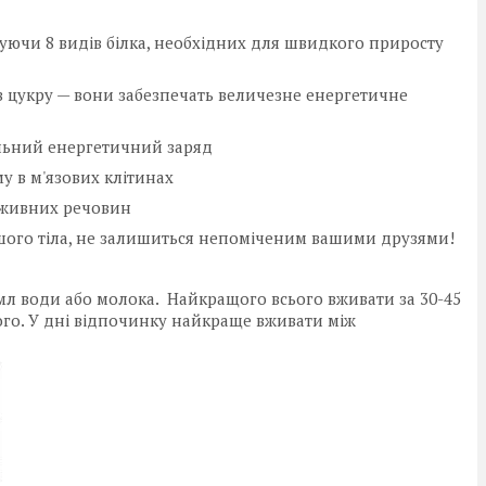
нуючи 8 видів білка, необхідних для швидкого приросту
мів цукру — вони забезпечать величезне енергетичне
альний енергетичний заряд
у в м'язових клітинах
оживних речовин
ашого тіла, не залишиться непоміченим вашими друзями!
 мл води або молока. Найкращого всього вживати за 30-45
ього. У дні відпочинку найкраще вживати між