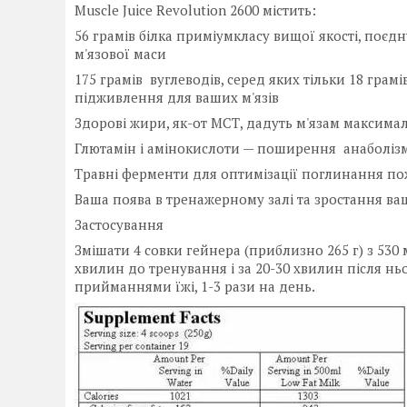
Muscle Juice Revolution 2600 містить:
56 грамів білка приміумкласу вищої якості, поєд
м'язової маси
175 грамів вуглеводів, серед яких тільки 18 гра
підживлення для ваших м'язів
Здорові жири, як-от МСТ, дадуть м'язам максим
Глютамін і амінокислоти — поширення анаболізм
Травні ферменти для оптимізації поглинання п
Ваша поява в тренажерному залі та зростання в
Застосування
Змішати 4 совки гейнера (приблизно 265 г) з 530
хвилин до тренування і за 20-30 хвилин після н
прийманнями їжі, 1-3 рази на день.