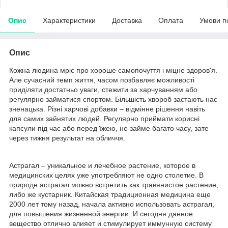
Опис
Характеристики
Доставка
Оплата
Умови п
Опис
Кожна людина мріє про хороше самопочуття і міцне здоров'я.
Але сучасний темп життя, часом позбавляє можливості
приділяти достатньо уваги, стежити за харчуванням або
регулярно займатися спортом. Більшість хвороб застають нас
зненацька. Різні харчові добавки – відмінне рішення навіть
для самих зайнятих людей. Регулярно приймати корисні
капсули під час або перед їжею, не займе багато часу, зате
через тижня результат на обличчя.
Астрагал – уникальное и лечебное растение, которое в
медицинских целях уже употребляют не одно столетие. В
природе астрагал можно встретить как травянистое растение,
либо же кустарник. Китайская традиционная медицина еще
2000 лет тому назад, начала активно использовать астрагал,
для повышения жизненной энергии. И сегодня данное
вещество отлично влияет и стимулирует иммунную систему