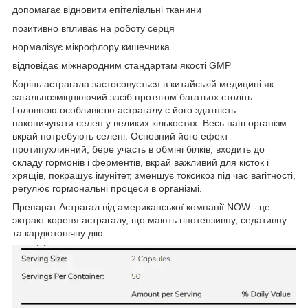
допомагає відновити епітеліальні тканини
позитивно впливає на роботу серця
нормалізує мікрофлору кишечника
відповідає міжнародним стандартам якості GMP
Корінь астрагала застосовується в китайській медицині як
загальнозміцнюючий засіб протягом багатьох століть.
Головною особливістю астрагалу є його здатність
накопичувати селен у великих кількостях. Весь наш організм
вкрай потребують селені. Основний його ефект –
протипухлинний, бере участь в обміні білків, входить до
складу гормонів і ферментів, вкрай важливий для кісток і
хрящів, покращує імунітет, зменшує токсикоз під час вагітності,
регулює гормональні процеси в організмі.
Препарат Астрагал від американської компанії NOW - це
эктракт кореня астрагалу, що мають гіпотензивну, седативну
та кардіотонічну дію.