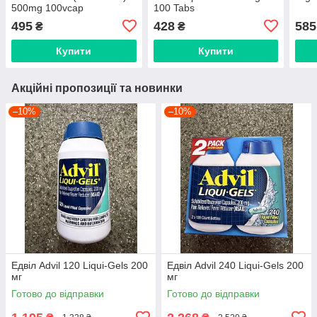
500mg 100vcap
100 Tabs
495
428
585
₴
₴
Купити
Купити
Акційні пропозиції та новинки
–10%
–10%
Едвіл Advil 120 Liqui-Gels 200
Едвіл Advil 240 Liqui-Gels 200
мг
мг
Готово до відправки
Готово до відправки