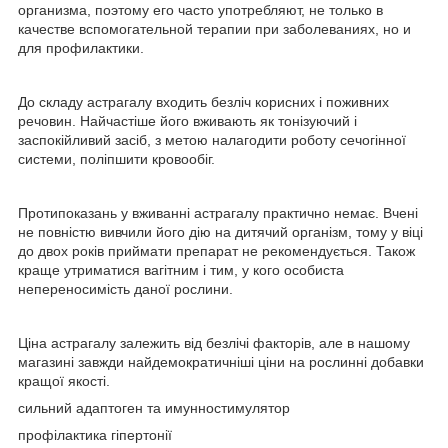
организма, поэтому его часто употребляют, не только в
качестве вспомогательной терапии при заболеваниях, но и
для профилактики.
До складу астрагалу входить безліч корисних і поживних
речовин. Найчастіше його вживають як тонізуючий і
заспокійливий засіб, з метою налагодити роботу сечогінної
системи, поліпшити кровообіг.
Протипоказань у вживанні астрагалу практично немає. Вчені
не повністю вивчили його дію на дитячий організм, тому у віці
до двох років приймати препарат не рекомендується. Також
краще утриматися вагітним і тим, у кого особиста
непереносимість даної рослини.
Ціна астрагалу залежить від безлічі факторів, але в нашому
магазині завжди найдемократичніші ціни на рослинні добавки
кращої якості.
сильний адаптоген та имунностимулятор
профілактика гіпертонії