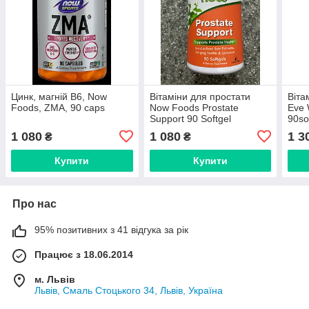
Цинк, магній В6, Now
Вітаміни для простати
Віта
Foods, ZMA, 90 caps
Now Foods Prostate
Eve 
Support 90 Softgel
90so
1 080
1 080
1 3
₴
₴
Купити
Купити
Про нас
95% позитивних з 41 відгука за рік
Працює з 18.06.2014
м. Львів
Львів, Смаль Стоцького 34, Львів, Україна