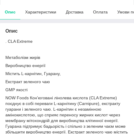
Опис
Характеристики
Доставка
Оплата
Умови п
Опис
. CLA Extreme
Метаболізм жирів
Виробництво енергії
Містить L-карнітин, Гуарану,
Екстракт зеленого чаю
GMP якості
NOW Foods Кон'юговані лінолева кислота (CLA Extreme)
поєднує в собі переваги L-карнітину (Carnipure), екстракту
гуарани і зеленого чаю. L-карнітин є незамінною
амінокислотою, що сприяє переносу жирних кислот через
мембрану мітохондрій для виробництва клітинної енергії.
Гуарана підтримує бадьорість і спільно з зеленим чаєм може
збільшити виробництво енергії. Екстракт зеленого чаю містить