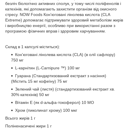
безліч біологічно активних сполук, у тому числі поліфенолів і
катехінів, які допомагають захистити організм від окисного
стресу. NOW Foods Кон'юговані лінолева кислота (CLA
Extreme) допомагає підтримувати здоровий метаболізм жирів
і виробництво енергії, особливо при використанні разом з
програмою фізичних вправ і здоровим харчуванням.
Склад в 1 капсулі міститься):
Кон'юговані лінолева кислота (CLA) (в олії сафлору)
750 мг
L-карнітин (L-Carnipure ™) 100 мг
Гуарана (Стандартизований екстракт з насіння)
(Містить 15 мг кофеїну) 75 мг
Зелений чай (листя) (стандартизований екстракт хв.
30% катехінів) 50 мг
Вітамін Е (як d-альфа-токоферол) 10 МО
Хром (пиколинат хрому) 100 мкг
Всього жирів 1 г
Поліненасичені жири 1 г