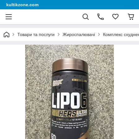
kultikzone.com
Товари та послуги
Жироспалювачі
Комплекс схудненн