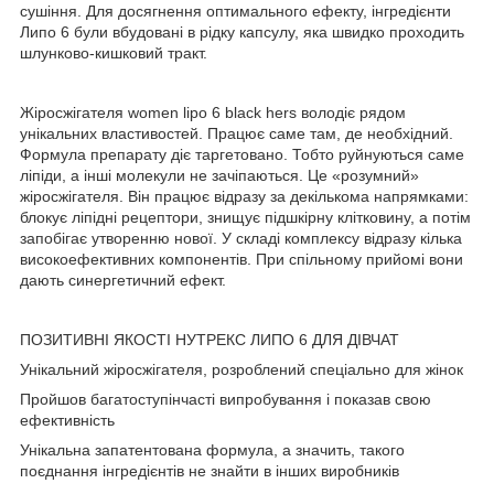
сушіння. Для досягнення оптимального ефекту, інгредієнти
Липо 6 були вбудовані в рідку капсулу, яка швидко проходить
шлунково-кишковий тракт.
Жіросжігателя women lipo 6 black hers володіє рядом
унікальних властивостей. Працює саме там, де необхідний.
Формула препарату діє таргетовано. Тобто руйнуються саме
ліпіди, а інші молекули не зачіпаються. Це «розумний»
жіросжігателя. Він працює відразу за декількома напрямками:
блокує ліпідні рецептори, знищує підшкірну клітковину, а потім
запобігає утворенню нової. У складі комплексу відразу кілька
високоефективних компонентів. При спільному прийомі вони
дають синергетичний ефект.
ПОЗИТИВНІ ЯКОСТІ НУТРЕКС ЛИПО 6 ДЛЯ ДІВЧАТ
Унікальний жіросжігателя, розроблений спеціально для жінок
Пройшов багатоступінчасті випробування і показав свою
ефективність
Унікальна запатентована формула, а значить, такого
поєднання інгредієнтів не знайти в інших виробників