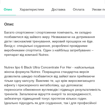
Опис
Характеристики
Доставка
Оплата
Умови п
Опис
Багато спортсмени і спортсменки помічають, як складно
позбавитися від зайвого жиру. Незважаючи на дотримання
дієти і виснажливі тренування, жировий прошарок не йде.
Вихід є: спеціальні схуднення, розроблені провідними
виробниками спортпита. Один з найбільш затребуваних –
препарат від компанії Nutrex.
Nutrex lipo 6 Black Ultra Concentrate For Her - найсильніша
жіноча формула Nutrex. Покращена стандартна версія
дозволила швидко позбавитися від зайвої ваги приймаючи
тільки одну капсулу. Важливо те, що крім жиросжигающего
ефекту і прискореного метаболізму, що допомагає
переносити обмеження вуглеводів і підвищує результативність
тренінгів. Запалюючи відчуття енергії та зосередженості,
забезпечує підвищений тонус протягом кількох годин.
Ідеально підходить як для схуднення, так і для професійної