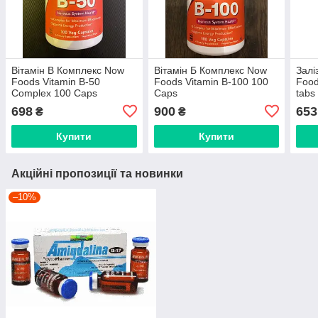
Вітамін В Комплекс Now
Вітамін Б Комплекс Now
Залі
Foods Vitamin B-50
Foods Vitamin B-100 100
Food
Complex 100 Caps
Caps
tabs
698
900
653
₴
₴
Купити
Купити
Акційні пропозиції та новинки
–10%