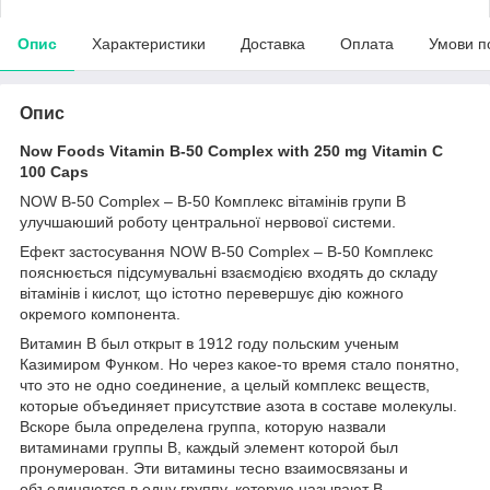
Опис
Характеристики
Доставка
Оплата
Умови п
Опис
Now Foods Vitamin B-50 Complex with 250 mg Vitamin C
100 Caps
NOW B-50 Complex – В-50 Комплекс вітамінів групи В
улучшаюший роботу центральної нервової системи.
Ефект застосування NOW B-50 Complex – В-50 Комплекс
пояснюється підсумувальні взаємодією входять до складу
вітамінів і кислот, що істотно перевершує дію кожного
окремого компонента.
Витамин В был открыт в 1912 году польским ученым
Казимиром Функом. Но через какое-то время стало понятно,
что это не одно соединение, а целый комплекс веществ,
которые объединяет присутствие азота в составе молекулы.
Вскоре была определена группа, которую назвали
витаминами группы В, каждый элемент которой был
пронумерован. Эти витамины тесно взаимосвязаны и
объединяются в одну группу, которую называют В-