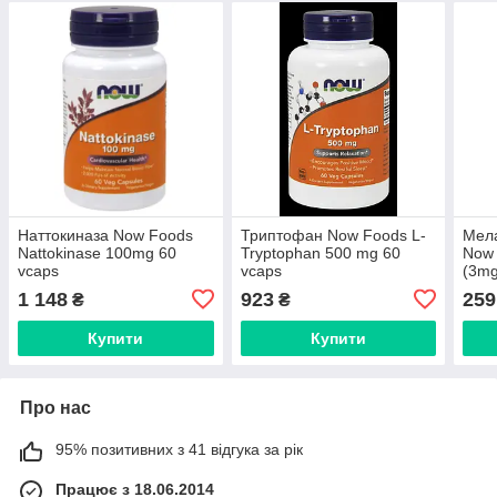
Наттокиназа Now Foods
Триптофан Now Foods L-
Мела
Nattokinase 100mg 60
Tryptophan 500 mg 60
Now 
vcaps
vcaps
(3mg
1 148
923
259
₴
₴
Купити
Купити
Про нас
95% позитивних з 41 відгука за рік
Працює з 18.06.2014