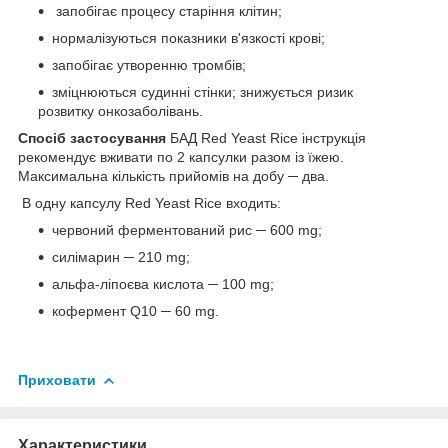
запобігає процесу старіння клітин;
нормалізуються показники в'язкості крові;
запобігає утворенню тромбів;
зміцнюються судинні стінки; знижується ризик
розвитку онкозаболівань.
Спосіб застосування
БАД Red Yeast Rice інструкція
рекомендує вживати по 2 капсулки разом із їжею.
Максимальна кількість прийомів на добу ─ два.
В одну капсулу Red Yeast Rice входить:
червоний ферментований рис ─ 600 mg;
силімарин ─ 210 mg;
альфа-ліпоєва кислота ─ 100 mg;
кофермент Q10 ─ 60 mg.
Приховати
Характеристики