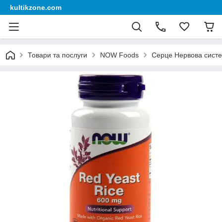
kultikzone.com
Товари та послуги
NOW Foods
Серце Нервова сист