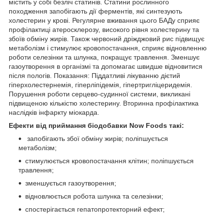
містить у собі безліч статинів. Статини рослинного
походження запобігають дії ферментів, які синтезують
холестерин у крові. Регулярне вживання цього БАДу сприяє
профілактиці атеросклерозу, високого рівня холестерину та
збоїв обміну жирів. Також червоний дріжджовий рис підвищує
метаболізм і стимулює кровопостачання, сприяє відновленню
роботи селезінки та шлунка, покращує травлення. Зменшує
газоутворення в організмі та допомагає швидше відновитися
після пологів. Показання: Піддатливі лікуванню дієтий
гіперхолестернемія, гіперліпідемія, гіпертригліцеридемія.
Порушення роботи серцево-судинної системи, викликані
підвищеною кількістю холестерину. Вторинна профілактика
наслідків інфаркту міокарда.
Ефекти від приймання біодобавки Now Foods такі:
запобігають збої обміну жирів; поліпшується
метаболізм;
стимулюється кровопостачання клітин; поліпшується
травлення;
зменшується газоутворення;
відновлюється робота шлунка та селезінки;
спостерігається гепатопротекторний ефект;