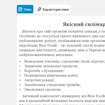
Опис
Характеристики
Якісний силімар
Дбатися про свій організм потрібно завжди, а н
Особливо це стосується такого важливого для нас
найзавдянішу роботу, позбавляючи наш організм 
виробника Now Foods — це чудовий спосіб подбати
унікальні властивості, силімарин, ціна в Україні
найрізноманітніших випадках:
• Виведення токсинів з організму після отруєнь
• Зниження запальних процесів;
• Боротьба з пухлинами;
• Поліпшення відведення жовчі;
• Алергічні реакції;
• Запобігання утворенню тромбів;
• Омолоджує організм.
Активний компонент силімарину від Now Foods 
яка в традиційній медицині багатьох народів віді