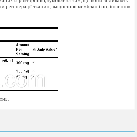
маних із розторопші, зумовлена тим, що вони впливають
ючи регенерації тканин, зміцненню мембран і поліпшенню
ень.