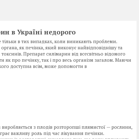
ин в Україні недорого
е тільки в тих випадках, коли виникають проблеми.
 органа, як печінка, який виконує найвідповіднішу та
токсинів. Препарат силімарин від всесвітньо відомого
 як про печінку, так і про весь організм загалом. Маючи
 якого доступна всім, може допомогти в
;
виробляється з плодів розторопші плямистої — рослини,
грає важливу роль під час лікування печінки.