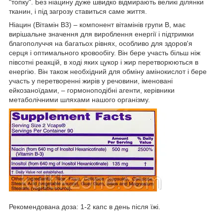
"топку". Без ніацину дуже швидко відмирають великі ділянки
тканин, і під загрозу ставиться саме життя.
Ніацин (Вітамін В3) – компонент вітамінів групи В, має
вирішальне значення для вироблення енергії і підтримки
благополуччя на багатьох рівнях, особливо для здоров'я
серця і оптимального кровообігу. Він бере участь більш ніж
півсотні реакцій, в ході яких цукор і жир перетворюються в
енергію. Він також необхідний для обміну амінокислот і бере
участь у перетворенні жирів у речовини, іменовані
ейкозаноїдами, – гормоноподібні агенти, керівники
метаболічними шляхами нашого організму.
Рекомендована доза: 1-2 капс в день після їжі.