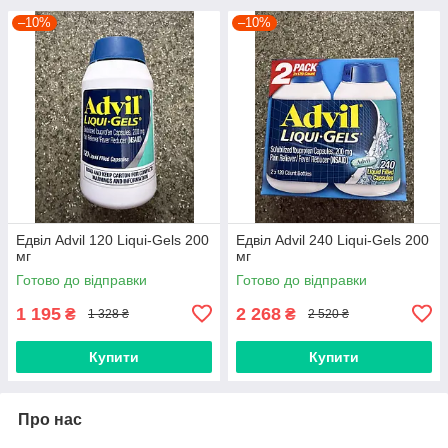
–10%
–10%
Едвіл Advil 120 Liqui-Gels 200
Едвіл Advil 240 Liqui-Gels 200
мг
мг
Готово до відправки
Готово до відправки
1 195
2 268
₴
₴
1 328 ₴
2 520 ₴
Купити
Купити
Про нас