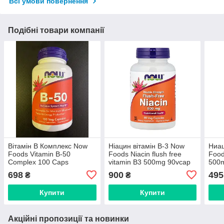
Всі умови повернення
Подібні товари компанії
Вітамін В Комплекс Now
Ніацин вітамін B-3 Now
Ниац
Foods Vitamin B-50
Foods Niacin flush free
Food
Complex 100 Caps
vitamin B3 500mg 90vcap
500
698
900
495
₴
₴
Купити
Купити
Акційні пропозиції та новинки