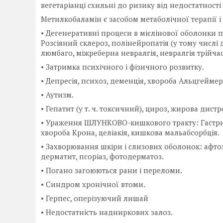
вегетаріанці схильні до ризику від недостатності 
Метилкобаламін є засобом метаболічної терапії 
• Дегенеративні процеси в мієлінової оболонки 
Розсіяний склероз, полінейропатія (у тому числі 
люмбаго, міжреберна невралгія, невралгія трійча
• Затримка психічного і фізичного розвитку.
• Депресія, психоз, деменція, хвороба Альцгеймер
• Аутизм.
• Гепатит (у т. ч. токсичний), цироз, жирова дист
• Ураження ШЛУНКОВО-кишкового тракту: Гастрит,
хвороба Крона, целіакія, кишкова мальабсорбція.
• Захворювання шкіри і слизових оболонок: афто
дерматит, псоріаз, фотодерматоз.
• Погано загоюються рани і переломи.
• Синдром хронічної втоми.
• Герпес, оперізуючий лишай
• Недостатність надниркових залоз.