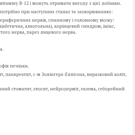
вітаміну B-12 і можуть отримати вигоду з цієї добавки.
і потрібно при наступних станах та захворюваннях:
периферичних нервів, спинному і головному мозку:
діабетична, алкогольна), корінцевий синдром, ішіас,
стого нерва, парез лицевого нерва.
а.
рофія печінки.
 панкреатит, с-м Золінгера-Еллісона, виразковий коліт,
зний стоматит, глосит, нейродерміт, екзема, себорейний