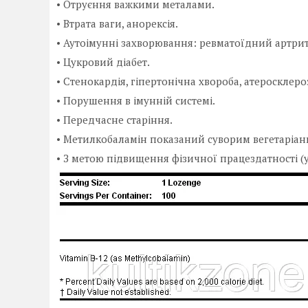
• Отруєння важкими металами.
• Втрата ваги, анорексія.
• Аутоімунні захворювання: ревматоїдний артрит,
• Цукровий діабет.
• Стенокардія, гіпертонічна хвороба, атеросклеро
• Порушення в імунній системі.
• Передчасне старіння.
• Метилкобаламін показаний суворим вегетаріан
• З метою підвищення фізичної працездатності (у т