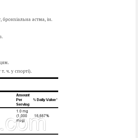
 бронхіальна астма, ін.
з.
цям.
. ч. у спорті).