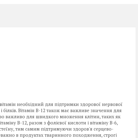
у вітамін необхідний для підтримки здорової нервової
 білків. Вітамін B-12 також має важливе значення для
ливо важливо для швидкого множення клітин, таких як
таміну B-12, разом з фолієвої кислоти і вітаміну B-6,
стеїну, тим самим підтримуючи здоров'я серцево-
реважно в продуктах тваринного походження, строгі