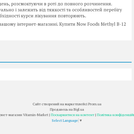
день, розсмоктуючи в роті до повного розчинення.
ально і залежить від тяжкості та особливостей перебігу
бхідності курси лікування повторюють.
ашому інтернет-магазині. Купити Now Foods Methyl B-12
Сайт створений на маркетплейсі
Prom.ua
Продавець на Bigl.ua
Інтернет-магазин Vitamin-Market |
Поскаржитися на контент
|
Політика конфіденцій
Select Language
▼