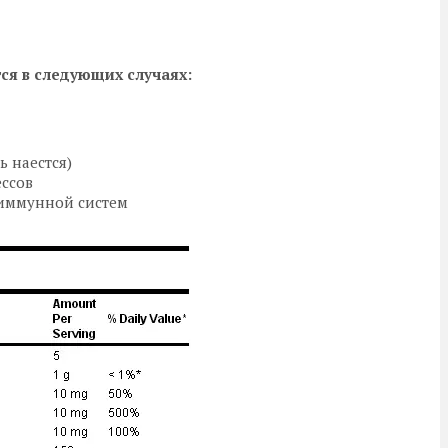
ся в следующих случаях:
 наестся)
ессов
 иммуннoй систeм