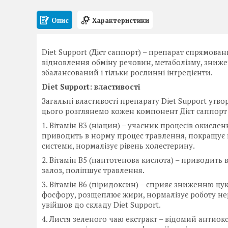
Опис
Характеристики
Diet Support (Дієт саппорт) – препарат спрямова
відновлення обміну речовин, метаболізму, зниже
збалансований і тільки рослинні інгредієнти.
Diet Support: властивості
Загальні властивості препарату Diet Support утво
цього розглянемо кожен компонент Дієт саппорт
1. Вітамін В3 (ніацин) – учасник процесів окисле
приводить в норму процес травлення, покращує п
системи, нормалізує рівень холестерину.
2. Вітамін В5 (пантотенова кислота) – приводить
залоз, поліпшує травлення.
3. Вітамін В6 (піридоксин) – сприяє зниженню цукру
фосфору, розщеплює жири, нормалізує роботу нер
увійшов до складу Diet Support.
4. Листя зеленого чаю екстракт – відомий антиок