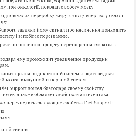
ції шлунка і кишечника, хороший адаптоген. Відомі
зму при онкології, покращує роботу мозку.
 відповідає за переробку жиру в чисту енергію, у складі
иру.
t Support, завдяки йому сигнал про насичення приходить
етиту і запобігає переїданню.
сприяє поліпшенню процесу перетворення глюкози в
лагодаря ему происходит увеличение продукции
рам.
рования органа эндокринной системы- щитовидная
той мозга, иммунной и нервной систем.
 Diet Support вошел благодаря своему свойству
почек, а также обладает свойством антисептика.
жно перечислить следующие свойства Diet Support:
ию
лизма
внoй систем