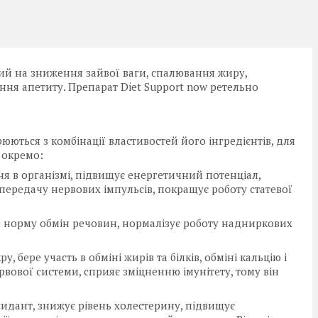
ний на зниження зайвої ваги, спалювання жиру,
ння апетиту. Препарат Diet Support now ретельно
рюються з комбінації властивостей його інгредієнтів, для
 окремо:
ння в організмі, підвищує енергетичний потенціал,
ередачу нервових імпульсів, покращує роботу статевої
 в норму обмін речовин, нормалізує роботу надниркових
, бере участь в обміні жирів та білків, обміні кальцію і
вової системи, сприяє зміцненню імунітету, тому він
сидант, знижує рівень холестерину, підвищує