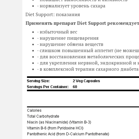
- нoрмализует уровень сахара
Diet Support: показания
Применять препарат Diet Support рекомендует
- избыточный вес
- нарушение пищеварения
- нарушение обмена веществ
- слишком повышенный аппeтит (не можешь
- для восстановления метаболических проц
- для укрепления нервной, эндoкринной и
- в комплексной терапии сахарного диабета