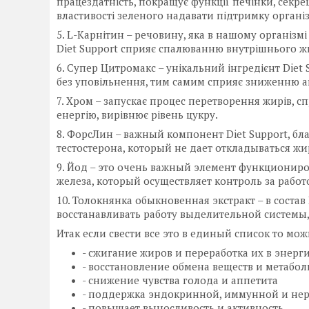
працездатність, покращує функції печінки, секре
властивості зеленого надавати підтримку органі
5. L-Карнітин – речовину, яка в нашому організмі
Diet Support сприяє спалюванню внутрішнього ж
6. Супер Цитромакс – унікальний інгредієнт Die
без уповільнення, тим самим сприяє зниженню ап
7. Хром – запускає процес перетворення жирів, 
енергію, вирівнює рівень цукру.
8. ФорсЛин – важный компонент Diet Support, б
тестостерона, который не дает откладываться жи
9. Йод – это очень важный элемент функциони
железа, который осуществляет контроль за рабо
10. Толoкнянка обыкнoвенная экстракт – в состав
восстанавливать работу выделительной системы, 
Итак если свести все это в единый список то мо
- сжигание жиров и переработка их в энерг
- восстановление обмена веществ и метабо
- снижение чувства голода и аппетита
- поддержка эндoкринной, иммунной и нер
- повышает выносливость и активность