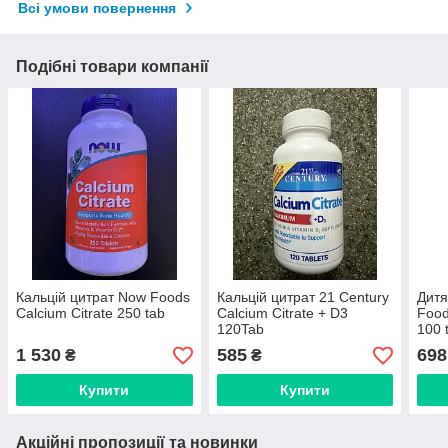
Всі умови повернення
Подібні товари компанії
Кальцій цитрат Now Foods
Кальцій цитрат 21 Century
Дитя
Calcium Citrate 250 tab
Calcium Citrate + D3
Food
120Tab
100 
1 530
585
698
₴
₴
Купити
Купити
Акційні пропозиції та новинки