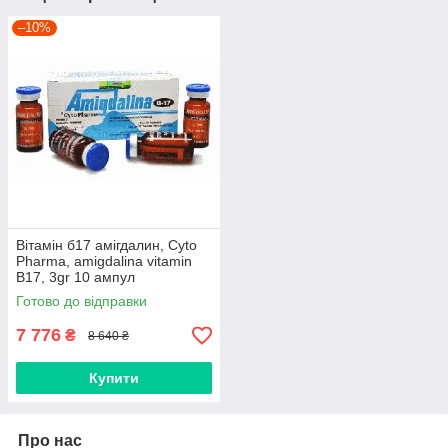
–10%
Вітамін б17 амігдалин, Cyto
Pharma, amigdalina vitamin
B17, 3gr 10 ампул
Готово до відправки
7 776
₴
8 640 ₴
Купити
Про нас