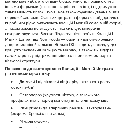
магнію має набагато більшу біодоступність, порівнюючи з
іншими формами (глюконат, карбонат та ін.), і підтримує не
тільки міцність кісток і зубів, але також функціонування м'язів і
нервової системи. Оскільки цитратна форма є найдорожчою,
виробники рідко випускають кальцій і магній саме в цій формі,
а часом зовсім не вказують, яка сіль цих мінералів
використовується. Висока біодоступність робить Кальцій і
Магній Цитрат від Now Foods — один із найпопулярніших
джерел магнію й кальцію. Вітамін D3 входить до складу для
кращого засвоєння кальцію та магнію, а також він відіграє
важливу роль у підтриманні мінерального гомеостазу та
кісткової структури.
Показання до застосування Кальцій і Магній Цитрата
(Calcium&Magnesium):
Дитячий і підлітковий вік (період активного росту
кісток і зубів).
Остеопороз (хрупкість кісток), а також його
профілактика в період менопаузи та в літньому віці.
Різні різновиди алергічних реакцій і захворювань
(зокрема бронхіальна астма).
М'язові судоми.