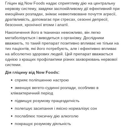
Гліцин від Now Foods надає сприятливу дію на центральну
нервову систему, завдяки заспокійливому дії ефективний при
емоційних розладах, знімає невмотивоване почуття агресії,
дратівливість, допомагає при стресах, сезонні депресії,
безсоння, хронічної втоми і апатії.
Накопичення його в тканинах неможливо, він легко
метаболізується і виводиться з організму. Дослідники
вважають, то такий препарат позитивно впливає не тільки на
тих пацієнтів, які його потребують, але і ефективно впливає
на абсолютно здорових людей. Цей препарат вважається
однією з кращих профілактики різних захворювань нервової
системи.
Дія гліцину від Now Foods:
сприяє поліпшенню настрою
зменшує вегето-судинні розлади, особливо в
клімактеричний період
підвищує розумову працездатність
полегшує засипання і якісно нормалізує сон
послаблює токсичну дію алкоголю
покращує розумову діяльність