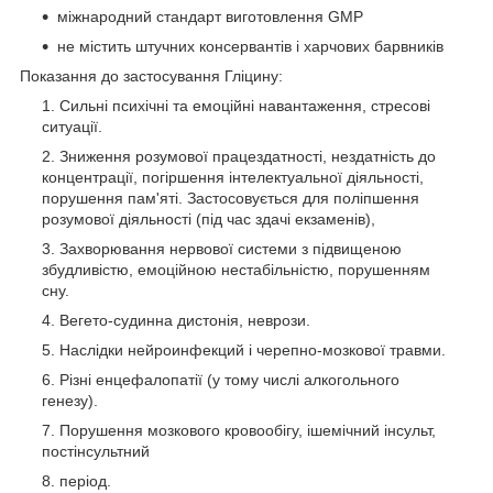
міжнародний стандарт виготовлення GMP
не містить штучних консервантів і харчових барвників
Показання до застосування Гліцину:
Сильні психічні та емоційні навантаження, стресові
ситуації.
Зниження розумової працездатності, нездатність до
концентрації, погіршення інтелектуальної діяльності,
порушення пам'яті. Застосовується для поліпшення
розумової діяльності (під час здачі екзаменів),
Захворювання нервової системи з підвищеною
збудливістю, емоційною нестабільністю, порушенням
сну.
Вегето-судинна дистонія, неврози.
Наслідки нейроинфекций і черепно-мозкової травми.
Різні енцефалопатії (у тому числі алкогольного
генезу).
Порушення мозкового кровообігу, ішемічний інсульт,
постінсультний
період.