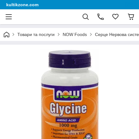
kultikzone.com
Товари та послуги
NOW Foods
Серце Нервова сист