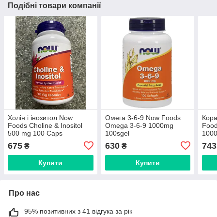
Подібні товари компанії
Холін і інозитол Now
Омега 3-6-9 Now Foods
Кора
Foods Choline & Inositol
Omega 3-6-9 1000mg
Food
500 mg 100 Caps
100sgel
1000
675
630
743
₴
₴
Купити
Купити
Про нас
95% позитивних з 41 відгука за рік