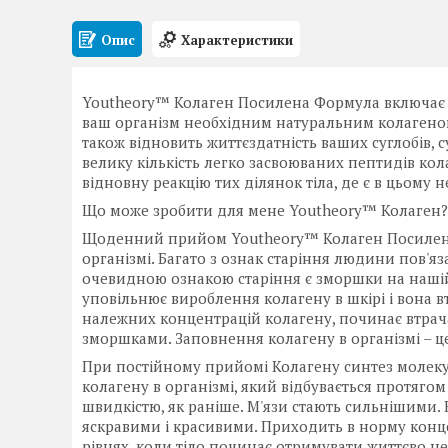
Опис
Характеристики
Youtheory™ Колаген Посилена Формула включає в 
ваш організм необхідним натуральним колагеном 
також відновить життєздатність ваших суглобів, с
велику кількість легко засвоюваних пептидів колаг
відновну реакцію тих ділянок тіла, де є в цьому н
Що може зробити для мене Youtheory™ Колаген?
Щоденний прийом Youtheory™ Колаген Посилена 
організмі. Багато з ознак старіння людини пов'яз
очевидною ознакою старіння є зморшки на нашій ш
уповільнює вироблення колагену в шкірі і вона в
належних концентрацій колагену, починає втрачат
зморшками. Заповнення колагену в організмі – ц
При постійному прийомі Колагену синтез молекул
колагену в організмі, який відбувається протягом
швидкістю, як раніше. М'язи стають сильнішими. К
яскравими і красивими. Приходить в норму конце
рівнях, коли тіло починає отримувати життєво н