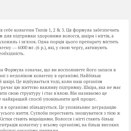
себе колагени Типів 1, 2 & 3. Ця формула забезпечить
для підтримки здоровими волосся, шкіри і нігтів, а
ухожиль і зв'язок. Одна порція цього препарату містить
ену ― 6000 мг. (6 р.), які, у свою чергу, активують
еобхідність.
Формула означає, що ви восполняете його запаси в
ані з недоліком колагену в організмі. Найбільш
кірі. Це відбувається тоді, коли наш організм
трачає цю життєво важливу підтримку. Шкіра, яка не має
и свою структуру і стає в'ялою. Ми називаємо це
е найкращий спосіб уповільнити цей процес.
 в організмі збільшується. Це уповільнює деградацію
 усього життя. Суглоби перестають зношуватися з тією ж
істки стають міцнішими. Волосся і нігті стають більш
нтрація колагену у всьому організмі, на більш високих
еобхідні організму пептиди.