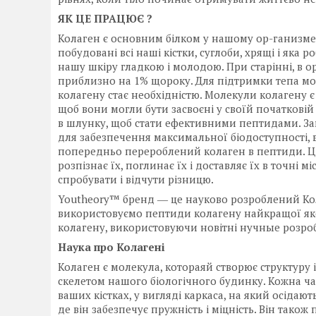
ЯК ЦЕ ПРАЦЮЄ ?
Колаген є основним білком у нашому ор-ганизме .
побудовані всі наші кістки, суглоби, хрящі і яка 
нашу шкіру гладкою і молодою. При старінні, в 
приблизно на 1% щороку. Для підтримки тепа моло
колагену стає необхідністю. Молекули колагену 
щоб вони могли бути засвоєні у своїй початкові
в шлунку, щоб стати ефективними пептидами. Зам
для забезпечення максимальної біодоступності,
попередньо перероблений колаген в пептиди. Ці
розпізнає їх, поглинає їх і доставляє їх в точні м
спробувати і відчути різницю.
Youtheory™ бренд ― це науково розроблений Кол
використовуємо пептиди колагену найкращої як
колагену, використовуючи новітні нучные розро
Наука про Колагені
Колаген є молекула, котораяй створює структуру і
скелетом нашого біологічного будинку. Кожна час
ваших кістках, у вигляді каркаса, на який осідают
де він забезпечує пружність і міцність. Він так