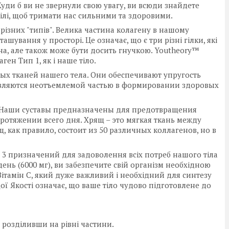
. Куди б ви не звернули свою увагу, ви всюди знайдете
ілі, щоб тримати нас сильними та здоровими.
 різних "типів". Велика частина колагену в нашому
ташування у просторі. Це означає, що є три різні гілки, які
іцна, але також може бути досить гнучкою. Youtheory™
ен Тип 1, як і наше тіло.
ных тканей нашего тела. Они обеспечивают упругость
 являются неотъемлемой частью в формировании здоровых
. Наши суставы предназначены для предотвращения
протяжении всего дня. Хрящ – это мягкая ткань между
, как правило, состоит из 50 различных коллагенов, но в
 3 призначений для задоволення всіх потреб нашого тіла
день (6000 мг), ви забезпечите свій організм необхідною
Вітамін С, який дуже важливий і необхідний для синтезу
ої Якості означає, що ваше тіло чудово підготовлене до
 розділивши на рівні частини.