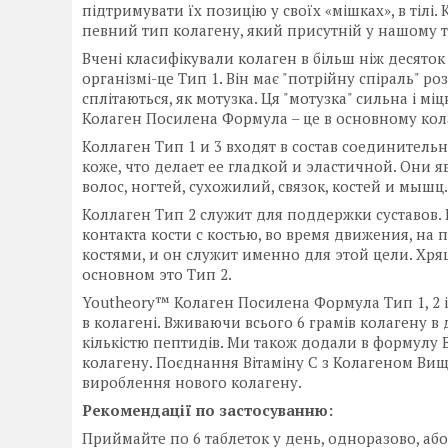
підтримувати їх позицію у своїх «мішках», в тілі
певний тип колагену, який присутній у нашому т
Вчені класифікували колаген в більш ніж десяток
організмі-це Тип 1. Він має "потрійну спіраль" роз
сплітаються, як мотузка. Ця "мотузка" сильна і м
Колаген Посилена Формула – це в основному колаг
Коллаген Тип 1 и 3 входят в состав соединитель
коже, что делает ее гладкой и эластичной. Они
волос, ногтей, сухожилий, связок, костей и мышц.
Коллаген Тип 2 служит для поддержки суставов
контакта кости с костью, во время движения, на 
костями, и он служит именно для этой цели. Хрящ
основном это Тип 2.
Youtheory™ Колаген Посилена Формула Тип 1, 2 і
в колагені. Вживаючи всього 6 грамів колагену в 
кількістю пептидів. Ми також додали в формулу 
колагену. Поєднання Вітаміну С з Колагеном Вищ
вироблення нового колагену.
Рекомендації по застосуванню:
Приймайте по 6 таблеток у день, одноразово, або