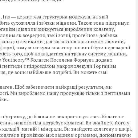
1ris ― це життєва структурна молекула, на якій
робить сухожилля і зв'язки міцними. Також вона підтримує
організмі людини знижується вироблення колагену,
дим як всередині, так і зовні, протеїнова добавка
є занадто великими для засвоєння організмом людини,
й формі, тому молекули колагену повинні бути переварені
ість того, щоб покладатися на травну систему людини,
 в Youtheory™ Колаген Посилена Формула додано
 пептиди є підрозділом макромолекули і організм
ісця, де вони найбільше потрібні. Ви можете самі
аген. Щоб забезпечити найкращі результати, ми
ості. Ми виробляємо нашу продукцію тільки з пептидами
бки.
 підтримку, де б вона не використовувалася. Колаген є
тина нашого тіла потребує колагені. Ви знайдете його у
ь кальцій, магній і мінерали. Ви знайдете колагену в шкірі,
ож полягає в проміжках між вашими органами, допомагаючи