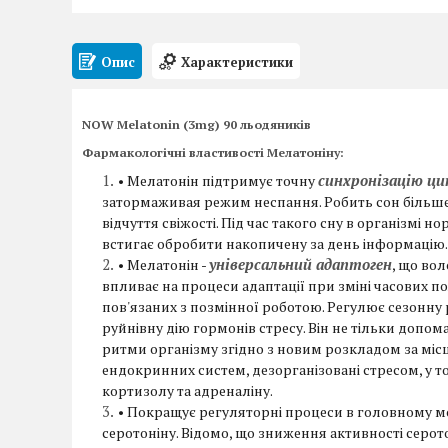
Опис
Характеристики
NOW Melatonin (3mg) 90 льодяників
Фармакологічні властивості Мелатоніну:
синхронізацію ци
• Мелатонін підтримує точну
затормаживая режим неспання. Робить сон більше
відчуття свіжості. Під час такого сну в організмі н
встигає обробити накопичену за день інформацію.
універсальний адаптоген
• Мелатонін -
, що вол
впливає на процеси адаптації при зміні часових по
пов'язаних з позмінної роботою. Регулює сезонну р
руйнівну дію гормонів стресу. Він не тільки допома
ритми організму згідно з новим розкладом за місц
ендокринних систем, дезорганізовані стресом, у 
кортизолу та адреналіну.
• Покращує регуляторні процеси в головному мо
серотоніну. Відомо, що зниження активності серот