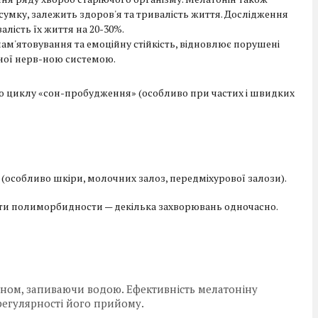
дсумку, залежить здоров'я та тривалість життя. Дослідження
лість їх життя на 20-30%.
ам'ятовування та емоційну стійкість, відновлює порушені
ної нерв-ною системою.
го циклу «сон-пробудження» (особливо при частих і швидких
(особливо шкіри, молочних залоз, передміхурової залози).
яти полиморбидности — декілька захворювань одночасно.
д сном, запиваючи водою. Ефективність мелатоніну
й регулярності його прийому.