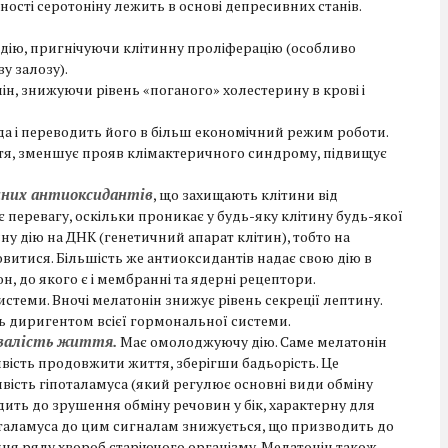
ості серотоніну лежить в основі депресивних станів.
дію, пригнічуючи клітинну проліферацію (особливо
у залозу).
н, знижуючи рівень «поганого» холестерину в крові і
да і переводить його в більш економічний режим роботи.
тя, зменшує прояв клімактеричного синдрому, підвищує
енних антиоксидантів
, що захищають клітини від
є перевагу, оскільки проникає у будь-яку клітину будь-якої
сну дію на ДНК (генетичний апарат клітин), тобто на
витися. Більшість же антиоксидантів надає свою дію в
, до якого є і мембранні та ядерні рецептори.
стеми. Вночі мелатонін знижує рівень секреції лептину.
ь диригентом всієї гормональної системи.
валість життя.
Має омолоджуючу дію. Саме мелатонін
ивість продовжити життя, зберігши бадьорість. Це
ивість гіпоталамуса (який регулює основні види обміну
дить до зрушення обміну речовин у бік, характерну для
поталамуса до цим сигналам знижується, що призводить до
ня ряду хвороб старіючого організму. Мелатонін також