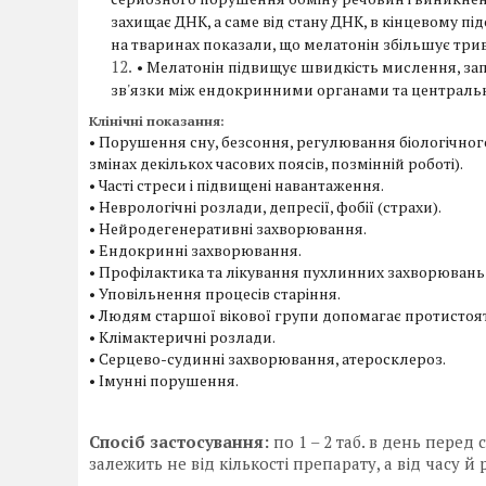
захищає ДНК, а саме від стану ДНК, в кінцевому пі
на тваринах показали, що мелатонін збільшує трива
• Мелатонін підвищує швидкість мислення, зап
зв'язки між ендокринними органами та централь
Клінічні показання:
• Порушення сну, безсоння, регулювання біологічно
змінах декількох часових поясів, позмінній роботі).
• Часті стреси і підвищені навантаження.
• Неврологічні розлади, депресії, фобії (страхи).
• Нейродегенеративні захворювання.
• Ендокринні захворювання.
• Профілактика та лікування пухлинних захворювань 
• Уповільнення процесів старіння.
• Людям старшої вікової групи допомагає протисто
• Клімактеричні розлади.
• Серцево-судинні захворювання, атеросклероз.
• Імунні порушення.
Спосіб застосування:
по 1 – 2 таб. в день пере
залежить не від кількості препарату, а від часу 