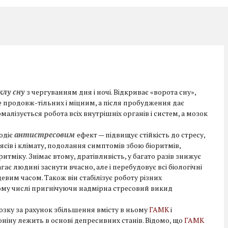
клу сну
з чергуванням дня і ночі. Відкриває «ворота сну»,
 продовж-тільних і міцним, а після пробудження дає
ормалізується робота всіх внутрішніх органів і систем, а мозок
антистресовим
одіє
ефект — підвищує стійкість до стресу,
ясів і клімату, подолання симптомів збою біоритмів,
итміку. Знімає втому, дратівливість, у багато разів знижує
гає людині заснути вчасно, але і перебудовує всі біологічні
евим часом. Також він стабілізує роботу різних
тому числі пригнічуючи надмірна стресовий викид
зку за рахунок збільшення вмісту в ньому
ГАМК
і
оніну лежить в основі депресивних станів. Відомо, що
ГАМК