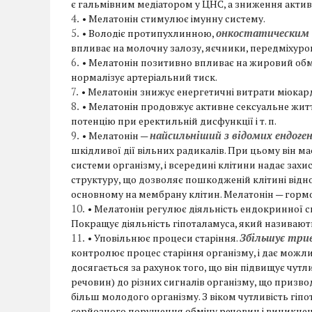
є гальмівним медіатором у ЦНС, а зниження активн
• Мелатонін стимулює імунну систему.
онкостатическим
• Володіє протипухлинною,
впливає на молочну залозу, яєчники, передміхуров
• Мелатонін позитивно впливає на жировий обмі
нормалізує артеріальний тиск.
• Мелатонін знижує енергетичні витрати міокар
• Мелатонін продовжує активне сексуальне жит
потенцію при еректильній дисфункції і т. п.
найсильніший з відомих ендог
• Мелатонін —
шкідливої дії вільних радикалів. При цьому він ма
системи організму, і всередині клітини надає захи
структуру, що дозволяє пошкодженій клітині відно
основному на мембрану клітин. Мелатонін — гормон
• Мелатонін регулює діяльність ендокринної си
Покращує діяльність гіпоталамуса, який називают
Збільшує три
• Уповільнює процеси старіння.
контролює процес старіння організму, і дає можл
досягається за рахунок того, що він підвищує чутл
речовин) до різних сигналів організму, що призво
більш молодого організму. З віком чутливість гі
серйозного порушення обміну речовин і виникнен