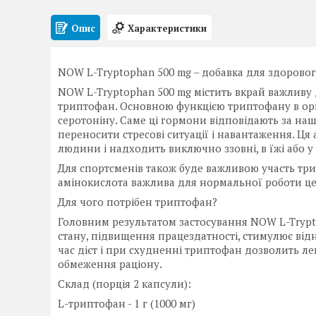
Опис
Характеристики
NOW L-Tryptophan 500 mg – добавка для здорового
NOW L-Tryptophan 500 mg містить вкрай важливу
триптофан. Основною функцією триптофану в орга
серотоніну. Саме ці гормони відповідають за наш 
переносити стресові ситуації і навантаження. Ц
людини і надходить виключно ззовні, в їжі або у
Для спортсменів також буде важливою участь трипт
амінокислота важлива для нормальної роботи це
Для чого потрібен триптофан?
Головним результатом застосування NOW L-Trypto
стану, підвищення працездатності, стимулює від
час дієт і при схудненні триптофан дозволить ле
обмеження раціону.
Склад (порція 2 капсули):
L-триптофан - 1 г (1000 мг)