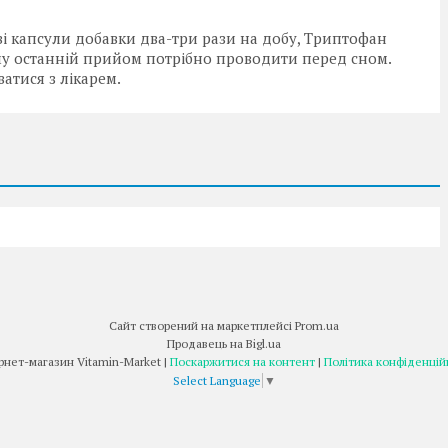
і капсули добавки два-три рази на добу, Триптофан
му останній прийом потрібно проводити перед сном.
атися з лікарем.
Сайт створений на маркетплейсі
Prom.ua
Продавець на Bigl.ua
Інтернет-магазин Vitamin-Market |
Поскаржитися на контент
|
Політика конфіденцій
Select Language
▼