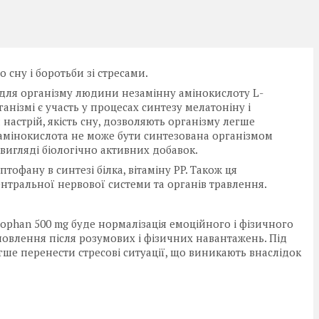
 сну і боротьби зі стресами.
 для організму людини незамінну амінокислоту L-
нізмі є участь у процесах синтезу мелатоніну і
настрій, якість сну, дозволяють організму легше
я амінокислота не може бути синтезована організмом
 вигляді біологічно активних добавок.
офану в синтезі білка, вітаміну PP. Також ця
нтральної нервової системи та органів травлення.
phan 500 mg буде нормалізація емоційного і фізичного
новлення після розумових і фізичних навантажень. Під
гше перенести стресові ситуації, що виникають внаслідок