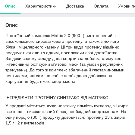
Опис
Характеристики
Доставка
Оплата
Умови п
Опис
Протеїновий комплекс Matrix 2.0 (900 г) виготовлений з
високоякісного сироваткового протеїну, а також з яєчного
білка і міцелярного казеїну. Ці три види протеїну відмінно
поєднуються один з одним, посилюючи свої достоїнства.
Завдяки своєму складу дана спортивна добавка стимулює
інтенсивний ріст сухий м'язової маси (за умови регулярних
тренувань). До того ж комплекс збагачений глютаминовыми
пептидами, які самі по собі є необхідною добавкою до
харчування будь-якого спортсмена.
ІНГРЕДІЄНТИ ПРОТЕЇНУ СИНТРАКС ВІД МАТРИКС
У продукті міститься дуже невелику кількість вуглеводів і жирів:
все інше – високоякісний білок, необхідний спортсменам. На
одну порцію (30 г) продукту доводиться: протеїну 23 г, жирів
1,5 г і 2 г вуглеводів.