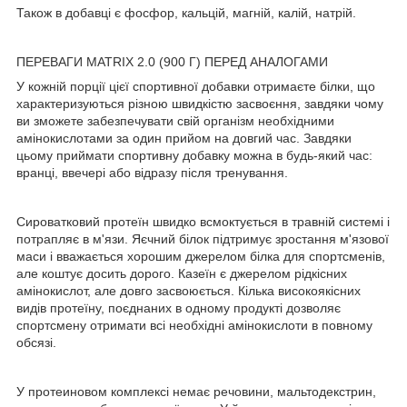
Також в добавці є фосфор, кальцій, магній, калій, натрій.
ПЕРЕВАГИ MATRIX 2.0 (900 Г) ПЕРЕД АНАЛОГАМИ
У кожній порції цієї спортивної добавки отримаєте білки, що
характеризуються різною швидкістю засвоєння, завдяки чому
ви зможете забезпечувати свій організм необхідними
амінокислотами за один прийом на довгий час. Завдяки
цьому приймати спортивну добавку можна в будь-який час:
вранці, ввечері або відразу після тренування.
Сироватковий протеїн швидко всмоктується в травній системі і
потрапляє в м'язи. Яєчний білок підтримує зростання м'язової
маси і вважається хорошим джерелом білка для спортсменів,
але коштує досить дорого. Казеїн є джерелом рідкісних
амінокислот, але довго засвоюється. Кілька високоякісних
видів протеїну, поєднаних в одному продукті дозволяє
спортсмену отримати всі необхідні амінокислоти в повному
обсязі.
У протеиновом комплексі немає речовини, мальтодекстрин,