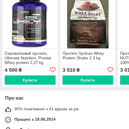
Сироватковий протеїн,
Протеїн Syntrax Whey
Прот
Ultimate Nutrition, Prostar
Protein Shake 2.3 kg
NUTR
Whey protein 2,27 kg
100%
4 500
3 510
3 0
₴
₴
Купити
Купити
Про нас
95% позитивних з 41 відгука за рік
Працює з 18.06.2014