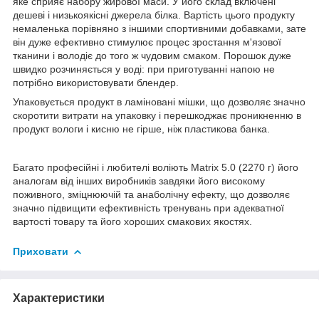
яке сприяє набору жирової маси. У його склад включені
дешеві і низькоякісні джерела білка. Вартість цього продукту
немаленька порівняно з іншими спортивними добавками, зате
він дуже ефективно стимулює процес зростання м'язової
тканини і володіє до того ж чудовим смаком. Порошок дуже
швидко розчиняється у воді: при приготуванні напою не
потрібно використовувати блендер.
Упаковується продукт в ламіновані мішки, що дозволяє значно
скоротити витрати на упаковку і перешкоджає проникненню в
продукт вологи і кисню не гірше, ніж пластикова банка.
Багато професійні і любителі воліють Matrix 5.0 (2270 г) його
аналогам від інших виробників завдяки його високому
поживного, зміцнюючій та анаболічну ефекту, що дозволяє
значно підвищити ефективність тренувань при адекватної
вартості товару та його хороших смакових якостях.
Приховати
Характеристики