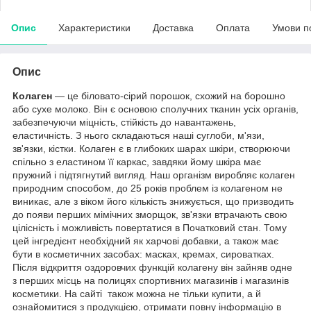
Опис
Характеристики
Доставка
Оплата
Умови п
Опис
Колаген
— це біловато-сірий порошок, схожий на борошно
або сухе молоко. Він є основою сполучних тканин усіх органів,
забезпечуючи міцність, стійкість до навантажень,
еластичність. З нього складаються наші суглоби, м'язи,
зв'язки, кістки. Колаген є в глибоких шарах шкіри, створюючи
спільно з еластином її каркас, завдяки йому шкіра має
пружний і підтягнутий вигляд. Наш організм виробляє колаген
природним способом, до 25 років проблем із колагеном не
виникає, але з віком його кількість знижується, що призводить
до появи перших мімічних зморщок, зв'язки втрачають свою
цілісність і можливість повертатися в Початковий стан. Тому
цей інгредієнт необхідний як харчові добавки, а також має
бути в косметичних засобах: масках, кремах, сироватках.
Після відкриття оздоровчих функцій колагену він зайняв одне
з перших місць на полицях спортивних магазинів і магазинів
косметики. На сайті також можна не тільки купити, а й
ознайомитися з продукцією, отримати повну інформацію в