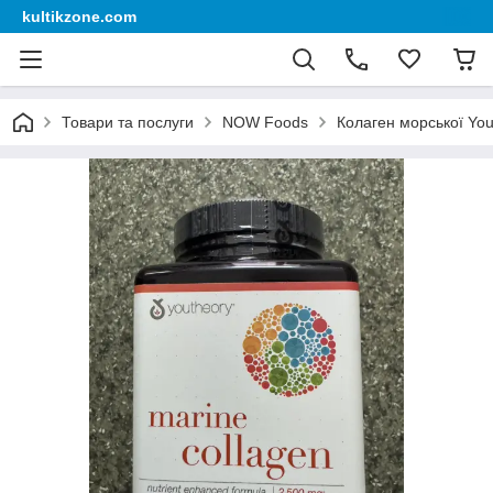
kultikzone.com
Товари та послуги
NOW Foods
Колаген морської You