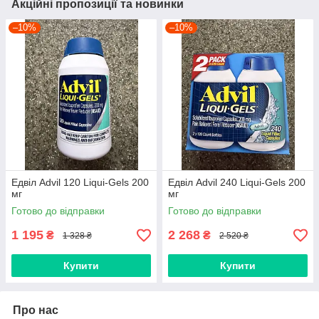
Акційні пропозиції та новинки
–10%
–10%
Едвіл Advil 120 Liqui-Gels 200
Едвіл Advil 240 Liqui-Gels 200
мг
мг
Готово до відправки
Готово до відправки
1 195
2 268
₴
₴
1 328 ₴
2 520 ₴
Купити
Купити
Про нас