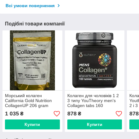
Всі умови повернення
Подібні товари компанії
Морський колаген
Колаген для чоловіків 1 2
Кола
California Gold Nutrition
3 типу YouTheory men's
Yout
CollagenUP 206 gram
Collagen tabs 160
2 і 3
1 035
878
878
₴
₴
Купити
Купити