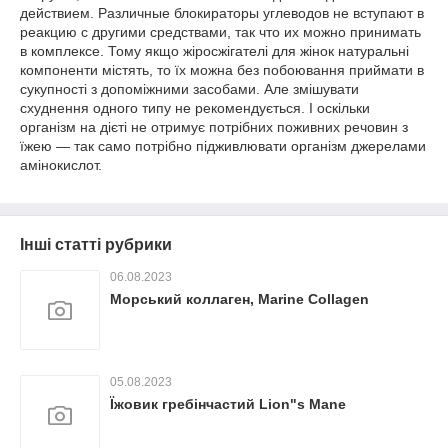
действием. Различные блокираторы углеводов не вступают в
реакцию с другими средствами, так что их можно принимать
в комплексе. Тому якщо жіросжігателі для жінок натуральні
компоненти містять, то їх можна без побоювання приймати в
сукупності з допоміжними засобами. Але змішувати
схуднення одного типу не рекомендується. І оскільки
організм на дієті не отримує потрібних поживних речовин з
їжею — так само потрібно підживлювати організм джерелами
амінокислот.
Інші статті рубрики
06.08.2023
Морський коллаген, Marine Collagen
05.08.2023
Їжовик гребінчастий Lion"s Mane