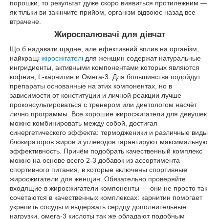
порошки, то результат дуже скоро виявиться протилежним —
як тільки ви закінчите прийом, організм відвоює назад все
втрачене.
Жироспалювачі для дівчат
Що б надавати щадне, але ефективний вплив на організм,
найкращі
жіросжігателі
для женщин содержат натуральные
ингридиенты, активными компонентами которых являются
кофеин, L-карнитин и Омега-3. Для большинства подойдут
препараты основанные на этих компонентах, но в
зависимости от конституции и личной реакции лучше
проконсультироваться с тренером или диетологом насчёт
лично программы. Все хорошие жиросжигатели для девушек
можно комбинировать между собой, достигая
синергетического эффекта: термодженики и различные виды
блокираторов жиров и углеводов гарантируют максимальную
эффективность. Причём подобрать качественный комплекс
можно на основе всего 2-3 добавок из ассортимента
спортивного питания, в которые включены спортивные
жиросжигатели для женщин. Обязательно проверяйте
входящие в жиросжигатели компоненты — они не просто так
сочетаются в качественных комплексах: карнитин помогает
укрепить сосуды и выдержать сердцу дополнительные
нагрузки, омега-3 кислоты так же обладают подобным