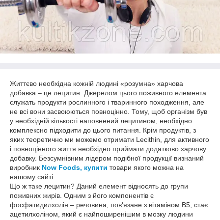
Життєво необхідна кожній людині «розумна» харчова
добавка – це лецитин. Джерелом цього поживного елемента
служать продукти рослинного і тваринного походження, але
не всі вони засвоюються повноцінно. Тому, щоб організм був
у необхідній кількості наповнений лецитином, необхідно
комплексно підходити до цього питання. Крім продуктів, з
яких теоретично ми можемо отримати Lecithin, для активного
і повноцінного життя необхідно приймати додатково харчову
добавку. Безсумнівним лідером подібної продукції визнаний
виробник
Now Foods, купити
товари якого можна на
нашому сайті.
Що ж таке лецитин? Даний елемент відносять до групи
поживних жирів. Одним з його компонентів є
фосфатидилхолін – речовина, пов'язане з вітаміном В5, стає
ацетилхоліном, який є найпоширенішим в мозку людини