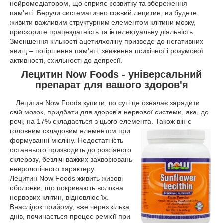
нейромедіатором, що сприяє розвитку та збереження
пам'яті. Беручи систематично соєвий лецитин, ви будете
живити важливим структурним елементом клітини мозку,
прискорите працездатність та інтелектуальну діяльність.
Зменшення кількості ацетилхоліну призведе до негативних
явищ – погіршення пам'яті, зниження психічної і розумової
активності, схильності до депресії.
Лецитин Now Foods - універсальний
препарат для вашого здоров'я
Лецитин Now Foods купити, по суті це означає зарядити
свій мозок, придбати для здоров'я нервової системи, яка, до
речі, на 17% складається з цього елемента. Також він є
головним складовим елементом при
формуванні мієліну. Недостатність
останнього призводить до розсіяного
склерозу, безлічі важких захворювань
неврологічного характеру.
Лецитин Now Foods живить жирові
оболонки, що покривають волокна
нервових клітин, відновлює їх.
Внаслідок прийому, вже через кілька
днів, починається процес ремісії при