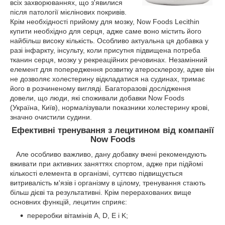
всіх захворюваннях, що з'явилися
після патології мієлінових покривів.
Крім необхідності прийому для мозку, Now Foods Lecithin
купити необхідно для серця, адже саме воно містить його
найбільш високу кількість. Особливо актуальна ця добавка у
разі інфаркту, інсульту, коли присутня підвищена потреба
тканин серця, мозку у рекреаційних речовинах. Незамінний
елемент для попередження розвитку атеросклерозу, адже він
не дозволяє холестерину відкладатися на судинах, тримає
його в розчиненому вигляді. Багаторазові дослідження
довели, що люди, які споживали добавки Now Foods
(Україна, Київ), нормалізували показники холестерину крові,
значно очистили судини.
Ефективні тренування з
лецитином від компанії
Now Foods
Але особливо важливо, дану добавку вчені рекомендують
вживати при активних заняттях спортом, адже при підйомі
кількості елемента в організмі, суттєво підвищується
витривалість м'язів і організму в цілому, тренування стають
більш дієві та результативні. Крім перерахованих вище
основних функцій, лецитин сприяє:
переробки вітамінів A, D, E і K;