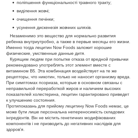
поліпшення функціональності травного тракту;
виділення жовчі;
очищення печінки;
усунення дискенезія жовчних шляхів.
Незаменимо это вещество для нормально развития
ребенка внутриутробно, а также в первые месяцы его жизни.
Именно тогда лецитин Now Foods заложит хорошие
физические, умственные данные дитя.
Курящим людям при попытке отказа от вредной привычки
рекомендовано употреблять этот элемент вместе с
витамином В5. Эта комбинация воздействует на те же
рецепторы, что никотин, только не наносит организму вреда.
При симптомах псориаза, которые в основном связаны с
неправильной переработкой жиров и наличием высоких
показателей холестерина, лецитин гарантировано приведет
к улучшению состояния.
Протипоказань для прийому лецитину Now Foods немає, це
може бути лише персональна непереносимість складових
інгредієнтів. Він не містить генетичних модифікованих
компонентів і не призводить до негативних наслідків для
здоров'я.