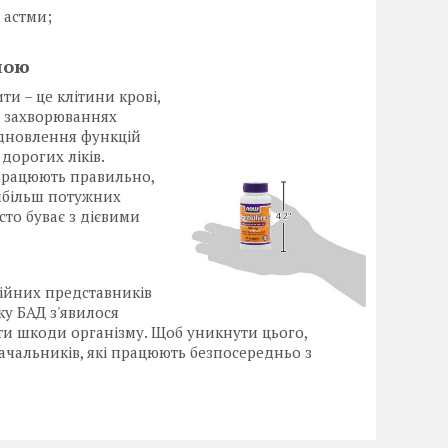
 астми;
ною
и – це клітини крові,
х захворюваннях
ідновлення функцій
дорогих ліків.
працюють правильно,
айбільш потужних
сто буває з дієвими
ійних представників
ку БАД з'явилося
дати шкоди організму. Щоб уникнути цього,
ачальників, які працюють безпосередньо з