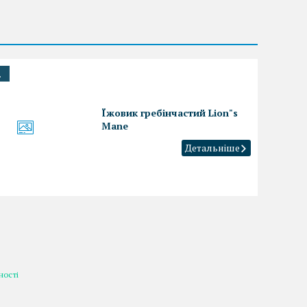
.
Їжовик гребінчастий Lion"s
Mane
ності