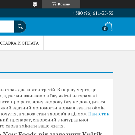
Кошик
+380 (96) 611-35-35
СТАВКА И ОПЛАТА
 страждає кожен третій. В першу чергу, це
 адже ми вживаємо в їжу якісні натуральні
рити про регулярну здорову їжу не доводиться
в, який здатний допомогти нормалізувати обмін
очуття, а також стан здоров'я в цілому.
Пантетин
сний препарат, створений з натуральної
го слова змінити ваше життя.
 Now Foods від магазину Kultik-