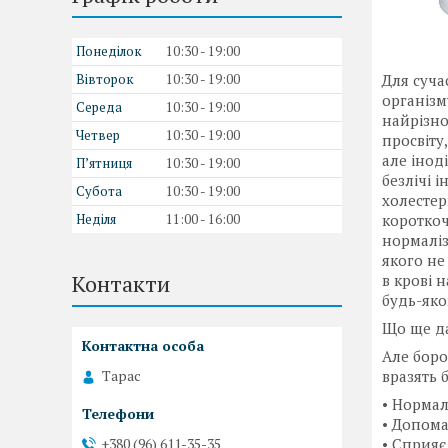
Понеділок
10:30
19:00
Для суча
Вівторок
10:30
19:00
організм
Середа
10:30
19:00
найрізно
Четвер
10:30
19:00
просвіту
але інод
Пʼятниця
10:30
19:00
безлічі 
Субота
10:30
19:00
холестер
короткоч
Неділя
11:00
16:00
нормаліз
якого не
Контакти
в крові 
будь-яког
Що ще д
Але боро
вразять 
Тарас
• Нормал
• Допома
• Сприяє
+380 (96) 611-35-35