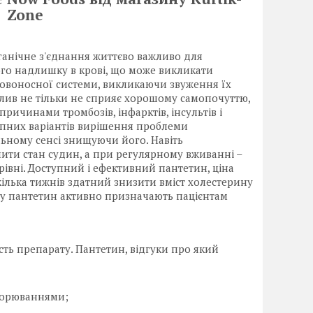
Zone
анічне з'єднання життєво важливо для
його надлишку в крові, що може викликати
ровоносної системи, викликаючи звуження їх
плив не тільки не сприяє хорошому самопочуттю,
ричинами тромбозів, інфарктів, інсультів і
тупних варіантів вирішення проблеми
льному сенсі знищуючи його. Навіть
ти стан судин, а при регулярному вживанні –
рівні. Доступний і ефективний пантетин, ціна
 кілька тижнів здатний знизити вміст холестерину
ому пантетин активно призначають пацієнтам
сть препарату. Пантетин, відгуки про який
хворюваннями;