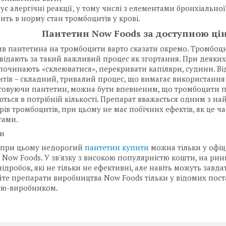
ує алергічні реакції, у тому числі з елементами бронхіальної
ить в норму стан тромбоцитів у крові.
Пантетин Now Foods за доступною ці
в пантетина на тромбоцити варто сказати окремо. Тромбоцит
овідають за такий важливий процес як згортання. При деяки
починають «склеюватися», перекривати капіляри, судини. В
тів – складний, тривалий процес, що вимагає використання 
товуючи пантетин, можна бути впевненим, що тромбоцити 
ться в потрібній кількості. Препарат вважається одним з н
рів тромбоцитів, при цьому не має побічних ефектів, як це ча
тами.
ти
, при цьому недорогий
пантетин купити
можна тільки у офіц
 Now Foods. У зв'язку з високою популярністю кошти, на рин
ідробок, які не тільки не ефективні, але навіть можуть зав
те препарати виробництва Now Foods тільки у відомих пост
єю-виробником.