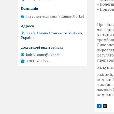
• Полегш
• Привод
Інтернет-магазин Vitamin-Market
Про впли
які відп
Львів, Смаль Стоцького 34, Львів,
клітини 
Україна
тромбоци
Викорис
виробляю
kultik-zone@ukr.net
регулято
препара
+380966113535
Як купи
Якісний
компанії
чимало п
замовляй
компані