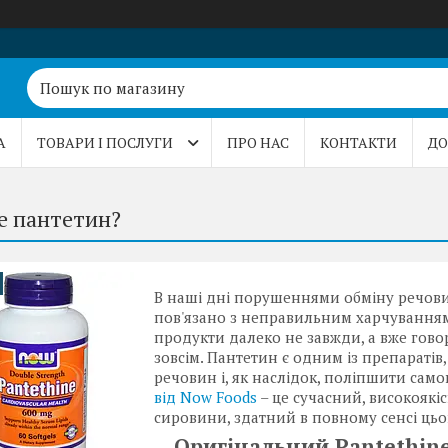
А
ТОВАРИ І ПОСЛУГИ
ПРО НАС
КОНТАКТИ
ДО
е пантетин?
В наші дні порушеннями обміну речовин
пов'язано з неправильним харчуванням,
продукти далеко не завжди, а вже гово
зовсім. Пантетин є одним із препараті
речовин і, як наслідок, поліпшити самоп
від Now Foods
– це сучасний, високоякі
сировини, здатний в повному сенсі цьо
Оригінальний Pantethine