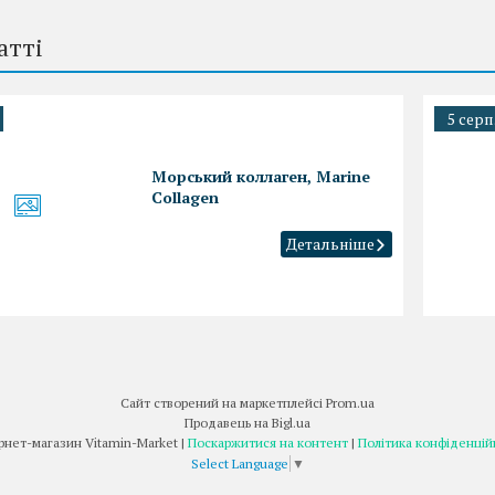
атті
5 серп
Морський коллаген, Marine
Collagen
Сайт створений на маркетплейсі
Prom.ua
Продавець на Bigl.ua
Інтернет-магазин Vitamin-Market |
Поскаржитися на контент
|
Політика конфіденцій
Select Language
▼