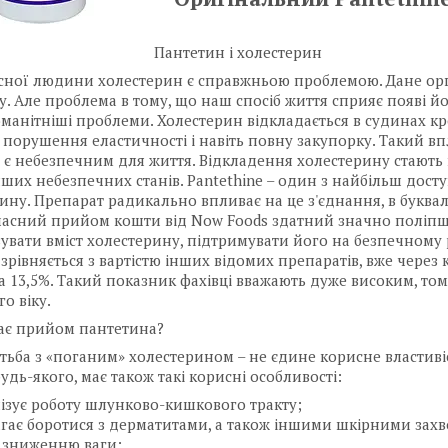
Пантетин і холестерин
сної людини холестерин є справжньою проблемою. Дане орг
у. Але проблема в тому, що наш спосіб життя сприяє появі 
манітніші проблеми. Холестерин відкладається в судинах к
, порушення еластичності і навіть повну закупорку. Такий в
і є небезпечним для життя. Відкладення холестерину стають п
інших небезпечних станів. Pantethine – один з найбільш дос
ину. Препарат радикально впливає на це з'єднання, в буква
асний прийом кошти від Now Foods здатний значно поліпши
увати вміст холестерину, підтримувати його на безпечному 
 зрівняється з вартістю інших відомих препаратів, вже через
на 13,5%. Такий показник фахівці вважають дуже високим, т
о віку.
ає прийом пантетина?
тьба з «поганим» холестерином – не єдине корисне властиві
будь-якого, має також такі корисні особливості:
ізує роботу шлунково-кишкового тракту;
гає боротися з дерматитами, а також іншими шкірними за
 зниженню ваги;