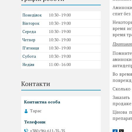
Аминоки
спит без
Понеділок
10:30
19:00
Некотор
Вівторок
10:30
19:00
время ис
Середа
10:30
19:00
время тр
Четвер
10:30
19:00
Противоп
Пʼятниця
10:30
19:00
Помните
Субота
10:30
19:00
аминоки
Неділя
11:00
16:00
антидеп
Во врем
поврежд
Контакти
Сколько 
Заказат
продаже
Тарас
Цінова п
препарат 
+380 (96) 611-35-35