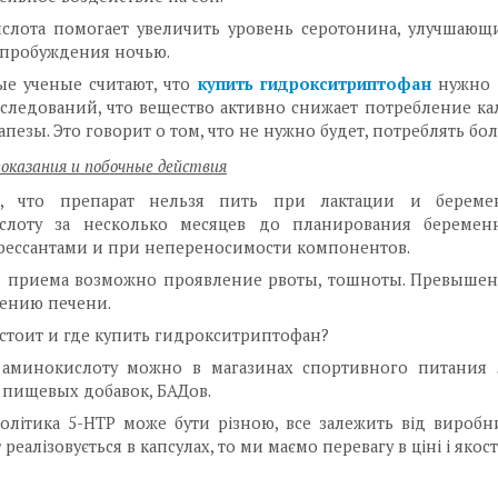
слота помогает увеличить уровень серотонина, улучшающ
 пробуждения ночью.
ые ученые считают, что
купить гидрокситриптофан
нужно 
следований, что вещество активно снижает потребление к
апезы. Это говорит о том, что не нужно будет, потреблять бо
оказания и побочные действия
, что препарат нельзя пить при лактации и беремен
слоту за несколько месяцев до планирования беремен
рессантами и при непереносимости компонентов.
я приема возможно проявление рвоты, тошноты. Превышени
ению печени.
стоит и где купить гидрокситриптофан?
ь аминокислоту можно в магазинах спортивного питания 
 пищевых добавок, БАДов.
олітика 5-НТР може бути різною, все залежить від виробник
реалізовується в капсулах, то ми маємо перевагу в ціні і якості