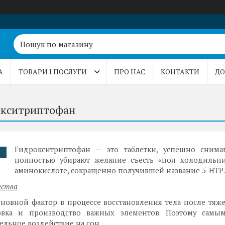
А
ТОВАРИ І ПОСЛУГИ
ПРО НАС
КОНТАКТИ
ДО
окситриптофан
Гидрокситриптофан — это таблетки, успешно снима
.
полностью убирают желание съесть «пол холодильни
аминокислоте, сокращенно получившей название 5-НТР.
ества
новной фактор в процессе восстановления тела после тяж
овка и производство важных элементов. Поэтому самы
льное воздействие на сон.