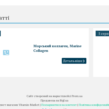
атті
5 серп
Морський коллаген, Marine
Collagen
Сайт створений на маркетплейсі
Prom.ua
Продавець на Bigl.ua
Інтернет-магазин Vitamin-Market |
Поскаржитися на контент
|
Політика конфіденцій