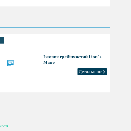
.
Їжовик гребінчастий Lion"s
Mane
ності