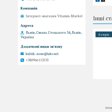
Інтернет-магазин Vitamin-Market
Інші ст
Львів, Смаль Стоцького 34, Львів,
6 серп.
Україна
kultik-zone@ukr.net
+380966113535