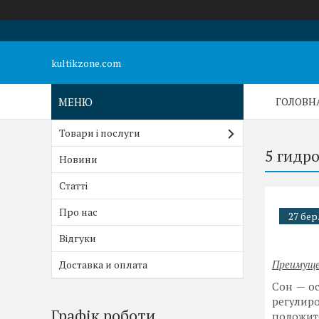
kultikzone.com
ГОЛОВН
Товари і послуги
5 гидр
Новини
Статті
Про нас
27 бер
Відгуки
Доставка и оплата
Преимущ
Сон — ос
регулир
Графік роботи
положите