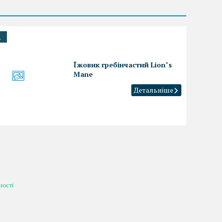
.
Їжовик гребінчастий Lion"s
Mane
ності