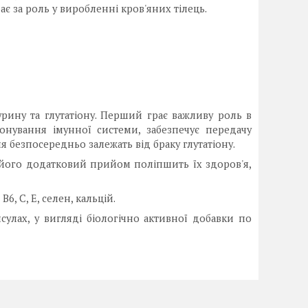
є за роль у виробленні кров'яних тілець.
рину та глутатіону. Перший грає важливу роль в
онування імунної системи, забезпечує передачу
я безпосередньо залежать від браку глутатіону.
 його додатковий прийом поліпшить їх здоров'я,
и
В
6, С, Е, селен, кальцій.
сулах, у вигляді біологічно активної добавки по