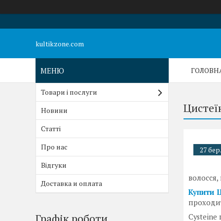
kultikzone.com
ГОЛОВН
Товари і послуги
Цистеї
Новини
Статті
Про нас
27 бер
Відгуки
волосся,
Доставка и оплата
Купити 
проходит
Графік роботи
Cysteine