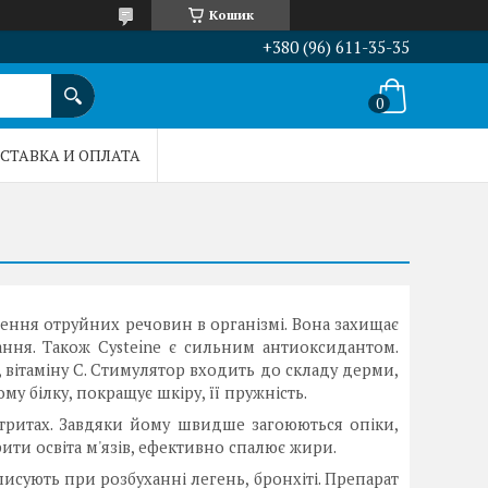
Кошик
+380 (96) 611-35-35
СТАВКА И ОПЛАТА
ення отруйних речовин в організмі. Вона захищає
ння. Також Cysteine є сильним антиоксидантом.
 вітаміну С. Стимулятор входить до складу дерми,
у білку, покращує шкіру, її пружність.
ртритах. Завдяки йому швидше загоюються опіки,
ити освіта м'язів, ефективно спалює жири.
исують при розбуханні легень, бронхіті. Препарат