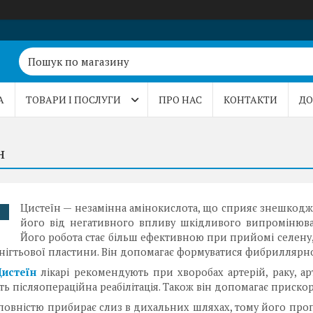
А
ТОВАРИ І ПОСЛУГИ
ПРО НАС
КОНТАКТИ
ДО
н
Цистеїн — незамінна амінокислота, що сприяє знешкодж
.
його від негативного впливу шкідливого випромінюва
Його робота стає більш ефективною при прийомі селену,
 нігтьової пластини. Він допомагає формуватися фибриллярном
Цистеїн
лікарі рекомендують при хворобах артерій, раку, а
ь післяопераційна реабілітація. Також він допомагає прискор
 повністю прибирає слиз в дихальних шляхах, тому його проп