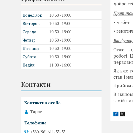
добре се
Протипок
Понеділок
10:30
19:00
• діабет;
Вівторок
10:30
19:00
• генети
Середа
10:30
19:00
Четвер
10:30
19:00
Які функц
Пʼятниця
10:30
19:00
Отже, го
роботі Ц
Субота
10:30
19:00
нервових
Неділя
11:00
16:00
Як вже г
стан і на
Контакти
Прийом а
В нашому
самій ви
Тарас
+380 (96) 611-35-35