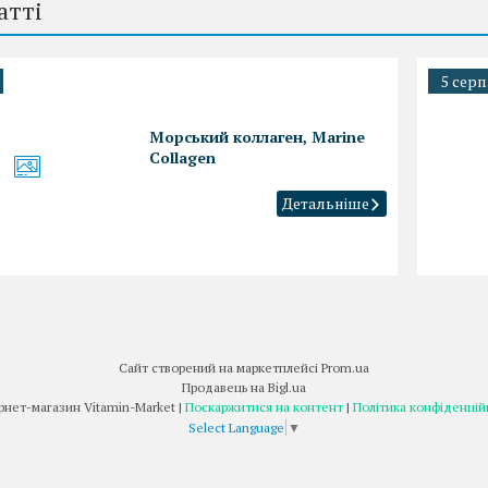
атті
5 серп
Морський коллаген, Marine
Collagen
Сайт створений на маркетплейсі
Prom.ua
Продавець на Bigl.ua
Інтернет-магазин Vitamin-Market |
Поскаржитися на контент
|
Політика конфіденцій
Select Language
▼