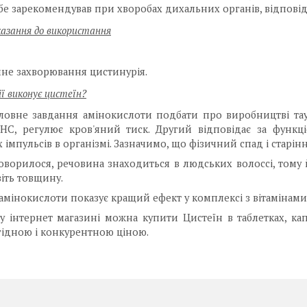
бе зарекомендував при хворобах дихальних органів, відповіда
азання до використання
чне захворювання цистинурія.
ії виконує цистеїн?
ловне завдання амінокислоти подбати про виробництві тау
НС, регулює кров'яний тиск. Другий відповідає за функці
 імпульсів в організмі. Зазначимо, що фізичний спад і старінн
оворилося, речовина знаходиться в людських волоссі, тому
віть товщину.
мінокислоти показує кращий ефект у комплексі з вітамінам
 інтернет магазині можна купити Цистеїн в таблетках, кап
гідною і конкурентною ціною.