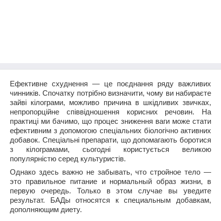
Ефективне схуднення — це поєднання ряду важливих
чинників. Спочатку потрібно визначити, чому ви набираєте
зайві кілограми, можливо причина в шкідливих звичках,
непропорційне співвідношення корисних речовин. На
практиці ми бачимо, що процес зниження ваги може стати
ефективним з допомогою спеціальних біологічно активних
добавок. Спеціальні препарати, що допомагають боротися
з кілограмами, сьогодні користується великою
популярністю серед культуристів.
Однако здесь важно не забывать, что стройное тело —
это правильное питание и нормальный образ жизни, в
первую очередь. Только в этом случае вы уведите
результат. БАДы относятся к специальным добавкам,
дополняющим диету.