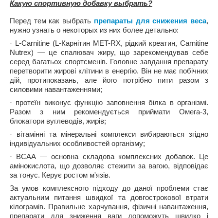
Какую спортивную добавку выбрать?
Перед тем как выбрать
препараты для снижения веса
,
нужно узнать о некоторых из них более детально:
· L-Carnitine (L-Карнітин MET-RX, рідкий креатин, Carnitine
Nutrex) — це спалювач жиру, що зарекомендував себе
серед багатьох спортсменів. Головне завдання препарату
перетворити жирові клітини в енергію. Він не має побічних
дій, протипоказань, але його потрібно пити разом з
силовими навантаженнями;
· протеїн виконує функцію заповнення білка в організмі.
Разом з ним рекомендується приймати Омега-3,
блокатори вуглеводів, жирів;
· вітамінні та мінеральні комплекси вибираються згідно
індивідуальних особливостей організму;
· ВСАА — основна складова комплексних добавок. Це
амінокислота, що дозволяє стежити за вагою, відповідає
за тонус. Керує ростом м'язів.
За умов комплексного підходу до даної проблеми стає
актуальним питання швидкої та довгострокової втрати
кілограмів. Правильне харчування, фізичні навантаження,
препарати для зниження ваги допоможуть швидко і