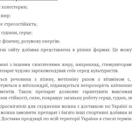
т холестерин;
 жир;
є стресостійкість;
 судини, серце;
є фізичну, розумову енергію.
гах сайту добавка представлена в різних формах. Це можут
нні з іншими сжигателями жиру, наприклад, стимуляторами
епарат чудово зарекомендував себе серед культуристів.
ться речовина з лізину, метіоніну разом з вітаміном с,
туються в мітохондрії, підвищується непрозорість клітинних 
ементів. Також препарат дозволяє гарантувати максим
ня стійкості, сили, покращує загальну роботу серця, судин, з
іросжігателі для схуднення
можна з доставкою по Україні з
 можна замовити препарат і багато інші спортивні добавки 
Доставка продукції по всій території України в стислі термін