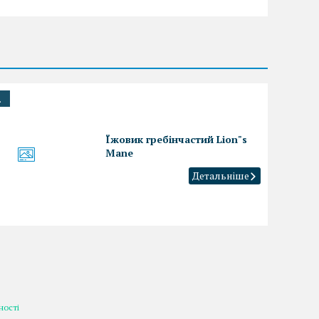
.
Їжовик гребінчастий Lion"s
Mane
ності