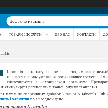
А
ТОВАРИ І ПОСЛУГИ
ПРО НАС
КОНТАКТИ
ДО
итин
L-carnitin — это натуральное вещество, имеющее целы
.
препарат используют как жиросжигающее средство. Ами
синтезируется в человеческом организме. Препарат
м; стимулирует регенерацию тканей, улучшает аппетит.
ет-магазине спортивных добавок Vitamins & Minerals "Kult
упить l карнитин
по выгодной цене.
 от приема L-carnitin