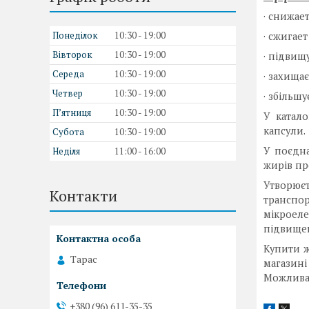
· снижае
Понеділок
10:30
19:00
· сжигает
Вівторок
10:30
19:00
· підвищу
Середа
10:30
19:00
· захищає
Четвер
10:30
19:00
· збільшу
Пʼятниця
10:30
19:00
У катало
капсули.
Субота
10:30
19:00
У поєдна
Неділя
11:00
16:00
жирів пр
Утворює
Контакти
транспор
мікроел
підвищен
Купити ж
Тарас
магазині
Можлива 
+380 (96) 611-35-35