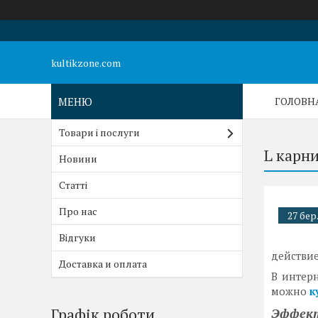
kultikzone.com
ГОЛОВН
Товари і послуги
L карн
Новини
Статті
Про нас
27 бер
Відгуки
действие
Доставка и оплата
В интерн
можно
к
Графік роботи
Эффект