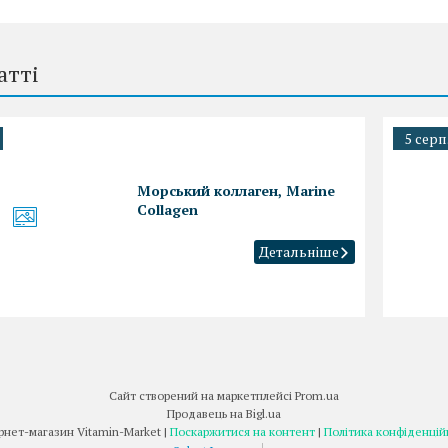
атті
5 серп
Морський коллаген, Marine
Collagen
Сайт створений на маркетплейсі
Prom.ua
Продавець на Bigl.ua
Інтернет-магазин Vitamin-Market |
Поскаржитися на контент
|
Політика конфіденцій