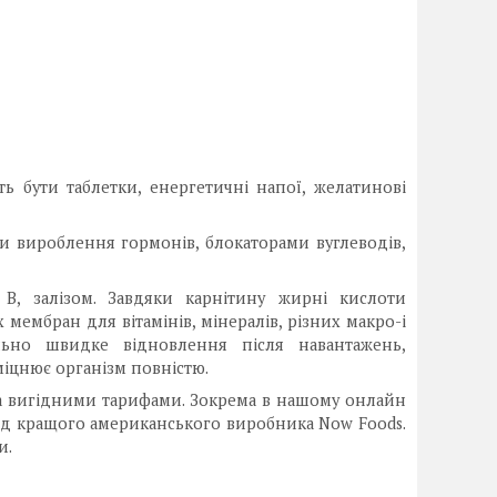
ь бути таблетки, енергетичні напої, желатинові
 вироблення гормонів, блокаторами вуглеводів,
 В, залізом. Завдяки карнітину жирні кислоти
мембран для вітамінів, мінералів, різних макро-і
ально швидке відновлення після навантажень,
міцнює організм повністю.
а вигідними тарифами. Зокрема в нашому онлайн
від кращого американського виробника Now Foods.
и.