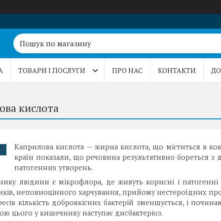
А
ТОВАРИ І ПОСЛУГИ
ПРО НАС
КОНТАКТИ
ДО
ова кислота
Каприлова кислота — жирна кислота, що міститься в кок
.
країн показали, що речовина результативно бореться з
патогенних утворень.
ику людини є мікрофлора, де живуть корисні і патогенні 
иків, неповноцінного харчування, прийому нестероїдних про
ресів кількість доброякісних бактерій зменшується, і почин
ю цього у кишечнику наступає дисбактеріоз.