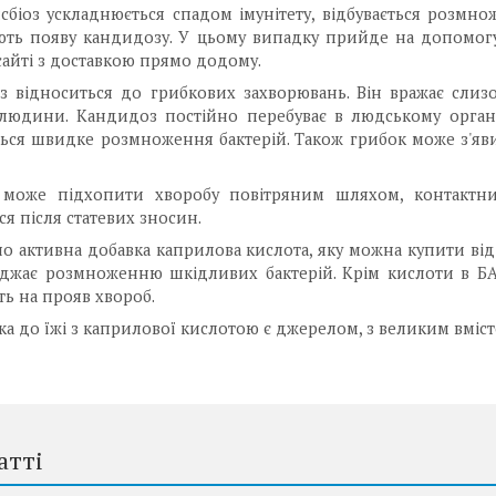
біоз ускладнюється спадом імунітету, відбувається розмно
ють появу кандидозу. У цьому випадку прийде на допомо
айті з доставкою прямо додому.
 відноситься до грибкових захворювань. Він вражає слизов
людини. Кандидоз постійно перебуває в людському органі
ться швидке розмноження бактерій. Також грибок може з'яви
може підхопити хворобу повітряним шляхом, контактним 
ся після статевих зносин.
но активна добавка каприлова кислота, яку можна купити в
жає розмноженню шкідливих бактерій. Крім кислоти в БАД
ь на прояв хвороб.
ка до їжі з каприлової кислотою є джерелом, з великим вміст
атті