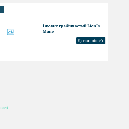
.
Їжовик гребінчастий Lion"s
Mane
ності