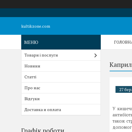
kultikzone.com
ГОЛОВН
Товари і послуги
Каприл
Новини
Статті
Про нас
27 бер
Відгуки
У кишечн
Доставка и оплата
антибіот
також ст
допомого
Графік роботи