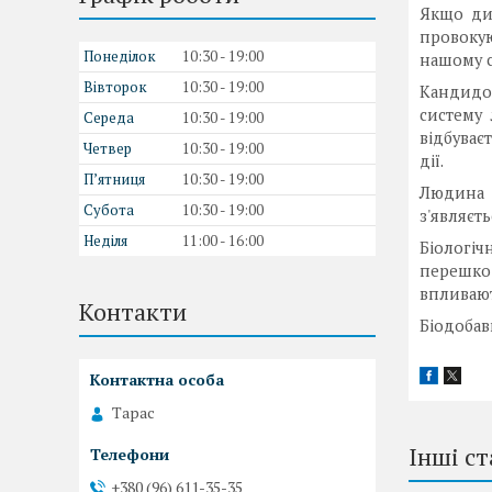
Якщо дис
провоку
Понеділок
10:30
19:00
нашому с
Вівторок
10:30
19:00
Кандидоз
систему 
Середа
10:30
19:00
відбуває
Четвер
10:30
19:00
дії.
Пʼятниця
10:30
19:00
Людина 
Субота
10:30
19:00
з'являєть
Неділя
11:00
16:00
Біологіч
перешкод
впливают
Контакти
Біодобав
Тарас
Інші ст
+380 (96) 611-35-35