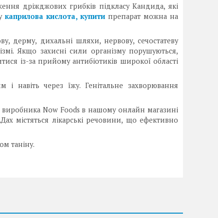
ження дріжджових грибків підкласу Кандида, які
гу
каприлова кислота, купити
препарат можна на
у, дерму, дихальні шляхи, нервову, сечостатеву
змі. Якщо захисні сили організму порушуються,
тися із-за прийому антибіотиків широкої області
і навіть через їжу. Генітальне захворювання
ід виробника Now Foods в нашому онлайн магазині
ах містяться лікарські речовини, що ефективно
ом таніну.