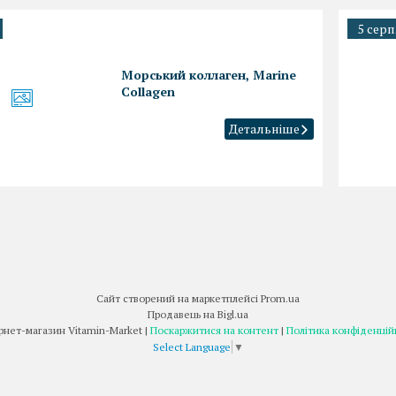
5 серп
Морський коллаген, Marine
Collagen
Сайт створений на маркетплейсі
Prom.ua
Продавець на Bigl.ua
Інтернет-магазин Vitamin-Market |
Поскаржитися на контент
|
Політика конфіденцій
Select Language
▼