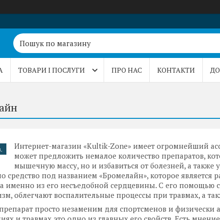
А
ТОВАРИ І ПОСЛУГИ
ПРО НАС
КОНТАКТИ
ДО
айн
Интернет-магазин «Kultik-Zone» имеет огромнейший а
.
может предложить немалое количество препаратов, кот
мышечную массу, но и избавиться от болезней, а также
о средство под названием «Бромелайн», которое является
 а именно из его несъедобной сердцевины. С его помощью 
зм, облегчают воспалительные процессы при травмах, а так
препарат просто незаменим для спортсменов и физически а
иях и травмах это одно из главных его свойств. Есть мнение