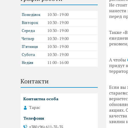
Не стоит
нанести 
Понеділок
10:30
19:00
перед п
Вівторок
10:30
19:00
Середа
10:30
19:00
Также «B
ежедневн
Четвер
10:30
19:00
рекоменд
Пʼятниця
10:30
19:00
Субота
10:30
19:00
А чтобы
Неділя
11:00
16:00
придут н
территор
Контакти
Если вы 
стараемс
вернетес
обновляе
Тарас
акциях. 
качества
хвилин н
+380 (96) 611-35-35