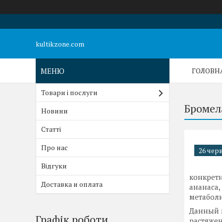
kultikzone.com
ГОЛОВН
Товари і послуги
Бромел
Новини
Статті
Про нас
26 черв
Відгуки
конкретн
Доставка и оплата
ананаса,
метаболи
Данный 
Графік роботи
растяжен