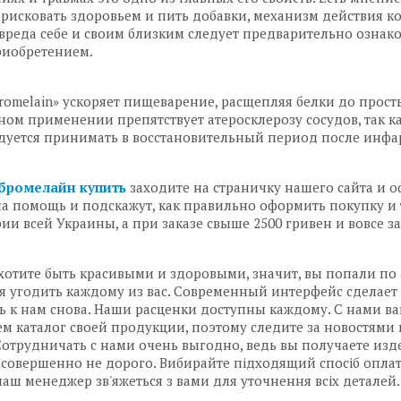
 рисковать здоровьем и пить добавки, механизм действия к
вреда себе и своим близким следует предварительно ознак
риобретением.
romelain» ускоряет пищеварение, расщепляя белки до прос
ом применении препятствует атеросклерозу сосудов, так к
уется принимать в восстановительный период после инфар
бромелайн купить
заходите на страничку нашего сайта и о
а помощь и подскажут, как правильно оформить покупку и 
ии всей Украины, а при заказе свыше 2500 гривен и вовсе за
хотите быть красивыми и здоровыми, значит, вы попали по
я угодить каждому из вас. Современный интерфейс сделает
ь к нам снова. Наши расценки доступны каждому. С нами в
м каталог своей продукции, поэтому следите за новостями 
Сотрудничать с нами очень выгодно, ведь вы получаете изд
 совершенно не дорого. Вибирайте підходящий спосіб оплати 
аш менеджер зв'яжеться з вами для уточнення всіх деталей.