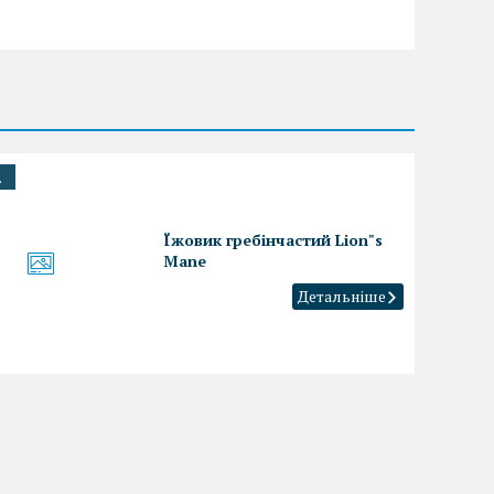
.
Їжовик гребінчастий Lion"s
Mane