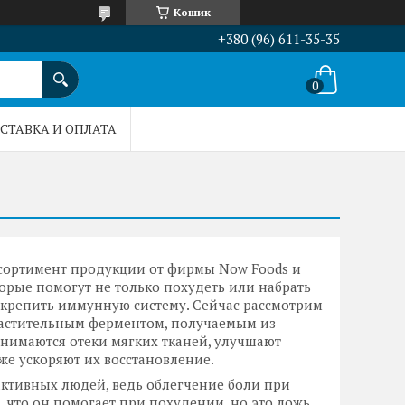
Кошик
+380 (96) 611-35-35
СТАВКА И ОПЛАТА
ссортимент продукции от фирмы Now Foods и
орые помогут не только похудеть или набрать
 укрепить иммунную систему. Сейчас рассмотрим
 растительным ферментом, получаемым из
снимаются отеки мягких тканей, улучшают
же ускоряют их восстановление.
ктивных людей, ведь облегчение боли при
, что он помогает при похудении, но это ложь.