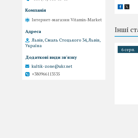
Інтернет-магазин Vitamin-Market
Інші ст
Львів, Смаль Стоцького 34, Львів,
Україна
6 серп.
kultik-zone@ukr.net
+380966113535