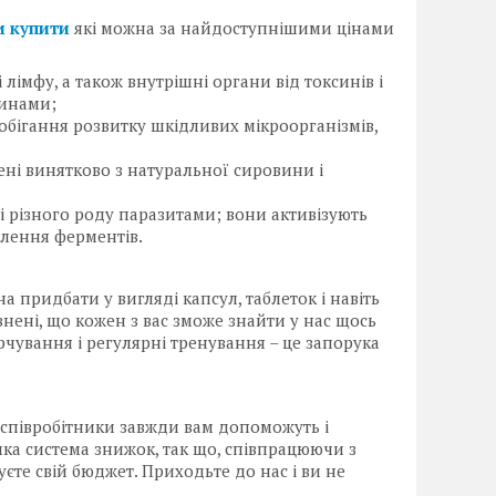
и купити
які можна за найдоступнішими цінами
лімфу, а також внутрішні органи від токсинів і
тинами;
обігання розвитку шкідливих мікроорганізмів,
ені винятково з натуральної сировини і
і різного роду паразитами; вони активізують
лення ферментів.
 придбати у вигляді капсул, таблеток і навіть
внені, що кожен з вас зможе знайти у нас щось
арчування і регулярні тренування – це запорука
 співробітники завжди вам допоможуть і
чка система знижок, так що, співпрацюючи з
єте свій бюджет. Приходьте до нас і ви не