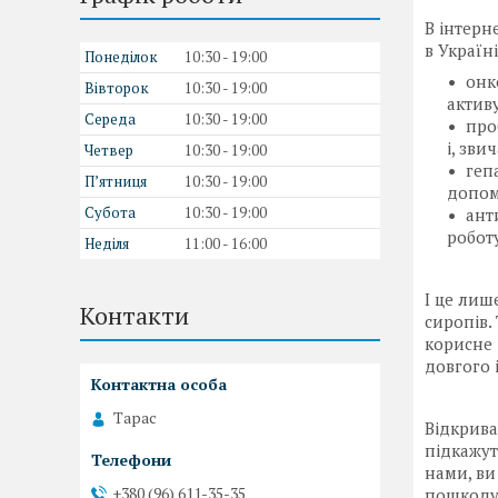
В інтерн
в Україн
Понеділок
10:30
19:00
онк
Вівторок
10:30
19:00
актив
Середа
10:30
19:00
про
і, зв
Четвер
10:30
19:00
геп
Пʼятниця
10:30
19:00
допом
Субота
10:30
19:00
ант
робот
Неділя
11:00
16:00
І це лиш
Контакти
сиропів.
корисне 
довгого 
Тарас
Відкрива
підкажут
нами, ви
+380 (96) 611-35-35
пошкоду