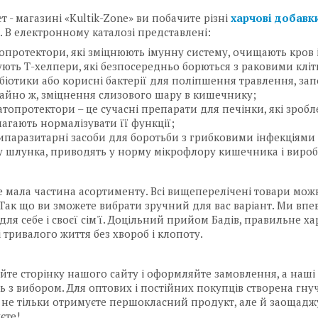
ет - магазині «Kultik-Zone» ви побачите різні
харчові добавк
і. В електронному каталозі представлені:
опротектори, які зміцнюють імунну систему, очищають кров і 
ують Т-хелпери, які безпосередньо борються з раковими клі
біотики або корисні бактерії для поліпшення травлення, зап
ичайно ж, зміцнення слизового шару в кишечнику;
атопротектори – це сучасні препарати для печінки, які зробл
агають нормалізувати її функції;
ипаразитарні засоби для боротьби з грибковими інфекціями 
у шлунка, приводять у норму мікрофлору кишечника і вироб
е мала частина асортименту. Всі вищеперелічені товари можна
 Так що ви зможете вибрати зручний для вас варіант. Ми впе
для себе і своєї сім'ї. Доцільний прийом Бадів, правильне х
і тривалого життя без хвороб і клопоту.
йте сторінку нашого сайту і оформляйте замовлення, а наші
ь з вибором. Для оптових і постійних покупців створена гну
 не тільки отримуєте першокласний продукт, але й заощаджу
єте!