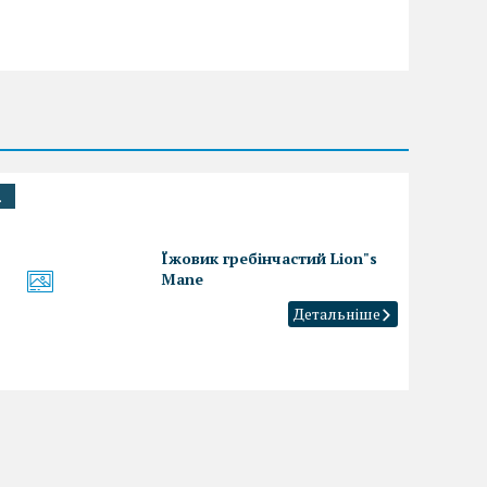
.
Їжовик гребінчастий Lion"s
Mane