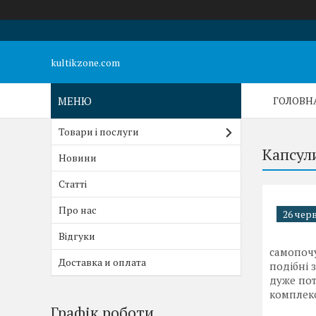
kultikzone.com
ГОЛОВН
Товари і послуги
Капсул
Новини
Статті
Про нас
26 черв
Відгуки
самопочу
Доставка и оплата
подібні 
дуже пот
комплекс
Графік роботи