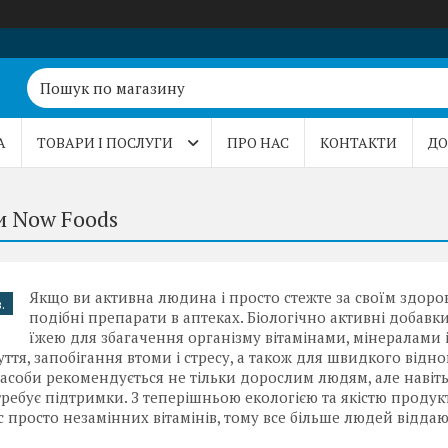
А
ТОВАРИ І ПОСЛУГИ
ПРО НАС
КОНТАКТИ
ДО
и Now Foods
Якщо ви активна людина і просто стежте за своїм здоров
.
подібні препарати в аптеках. Біологічно активні добавки
їжею для збагачення організму вітамінами, мінералам
ття, запобігання втоми і стресу, а також для швидкого від
засоби рекомендується не тільки дорослим людям, але навіть 
ребує підтримки. З теперішньою екологією та якістю прод
 просто незамінних вітамінів, тому все більше людей віддаю