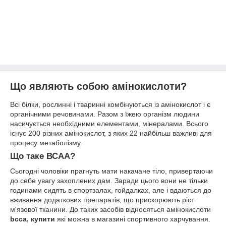
Що являють собою амінокислоти?
Всі білки, рослинні і тваринні комбінуються із амінокислот і є
органічними речовинами. Разом з їжею організм людини
насичується необхідними елементами, мінералами. Всього
існує 200 різних амінокислот, з яких 22 найбільш важливі для
процесу метаболізму.
Що таке ВСАА?
Сьогодні чоловіки прагнуть мати накачане тіло, привертаючи
до себе увагу захоплених дам. Заради цього вони не тільки
годинами сидять в спортзалах, гойдалках, але і вдаються до
вживання додаткових препаратів, що прискорюють ріст
м'язової тканини. До таких засобів відносяться амінокислоти
bcca, купити
які можна в магазині спортивного харчування.