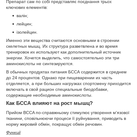
Препарат сам по собі представляє поєднання трьох
ключових елементів:
валін;
лейцин;
ізолейцин.
Именно эти вещества считаются основными в строении
скелетных мышц. Их структура разветвлена и во время
тренировок их используют как дополнительный источник
энергии. Хочется выделить, что самостоятельно эти три
аминокислоты не синтезируются.
В обычных продуктах питания БССА содержится в среднем
до 24 процентов. Однако при пищеварении их часть
отделяется, а при больших нагрузках спортсмену приходится
включать в свой рацион специальные биодобавки,
содержащие необходимые аминокислоты.
Как БССА влияют на рост мышц?
Прийом BCCA по-справжньому стимулює утворення м'язової
тканини, сповільнюючи процеси її руйнування, приводить в
норму жировий обмін, покращує обмін речовин.
Функції