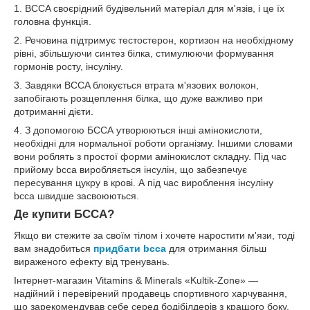
1. BCCA своєрідний будівельний матеріал для м'язів, і це їх
головна функція.
2. Речовина підтримує тестостерон, кортизон на необхідному
рівні, збільшуючи синтез білка, стимулюючи формування
гормонів росту, інсуліну.
3. Завдяки BCCA блокується втрата м'язових волокон,
запобігають розщеплення білка, що дуже важливо при
дотриманні дієти.
4. З допомогою БССА утворюються інші амінокислоти,
необхідні для нормальної роботи організму. Іншими словами
вони роблять з простої форми амінокислот складну. Під час
прийому bcca виробляється інсулін, що забезпечує
пересування цукру в крові. А під час вироблення інсуліну
bcca швидше засвоюються.
Де купити БССА?
Якщо ви стежите за своїм тілом і хочете наростити м'язи, тоді
вам знадобиться
придбати bcca
для отримання більш
вираженого ефекту від тренувань.
Інтернет-магазин Vitamins & Minerals «Kultik-Zone» —
надійний і перевірений продавець спортивного харчування,
що зарекомендував себе серед бодібілдерів з кращого боку.