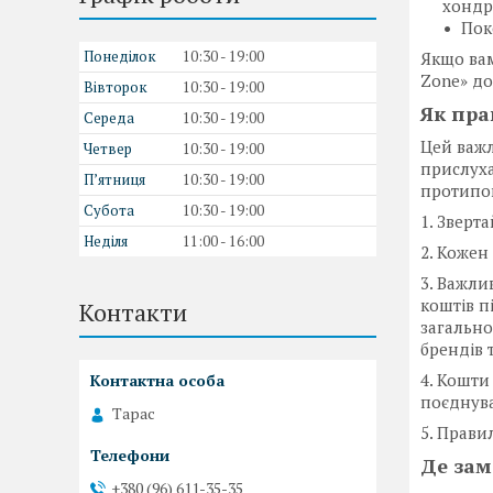
хондр
Пок
Понеділок
10:30
19:00
Якщо ва
Zone» до
Вівторок
10:30
19:00
Як пра
Середа
10:30
19:00
Цей важл
Четвер
10:30
19:00
прислуха
Пʼятниця
10:30
19:00
протипок
Субота
10:30
19:00
1. Зверт
Неділя
11:00
16:00
2. Кожен
3. Важли
коштів п
Контакти
загально
брендів 
4. Кошти
поєднува
Тарас
5. Прави
Де зам
+380 (96) 611-35-35