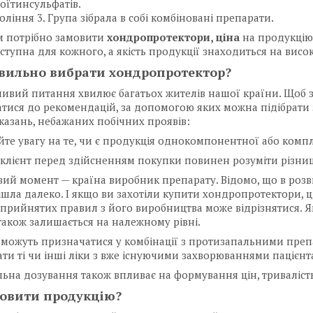
оїтинсульфатів.
оління 3. Група зібрала в собі комбіновані препарати.
м потрібно замовити
хондропротектори, ціна
на продукцію 
ступна для кожного, а якість продукції знаходиться на висок
вильно вибрати хондропротектор?
ивий питання хвилює багатьох жителів нашої країни. Щоб 
тися до рекомендацій, за допомогою яких можна підібрати з
азань, небажаних побічних проявів:
айте увагу на те, чи є продукція однокомпонентної або комп
 клієнт перед здійсненням покупки повинен розуміти різниц
вий момент — країна виробник препарату. Відомо, що в роз
ішла далеко. І якщо ви захотіли купити хондропротектори, ц
прийнятих правил з його виробництва може відрізнятися. Я
також залишається на належному рівні.
 можуть призначатися у комбінації з протизапальними препа
ти ті чи інші ліки з вже існуючими захворюваннями пацієнта
льна дозування також впливає на формування цін, триваліс
овити продукцію?