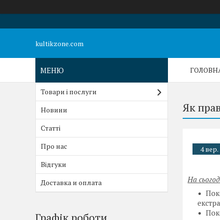
kultikzone.com
ГОЛОВН
Товари і послуги
Як пра
Новини
Статті
Про нас
4 вер.
Відгуки
На сього
Доставка и оплата
Пок
екстра
Пок
Графік роботи