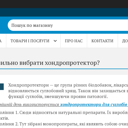
А
ТОВАРИ І ПОСЛУГИ
ПРО НАС
КОНТАКТИ
ДО
вильно вибрати хондропротектор?
Хондропротектори — це група різних біодобавок, лікарс
відновлюється суглобовий хрящ. Також він захищається
функції суглобів, зменшуючи прояви патології.
днішній день використовується
хондропротектори для суглобів
оління 1. Сюди відносяться натуральні препарати. Їх вироб
ктів.
оління 2. Тут зібрані монопроператы, які являють собою очи