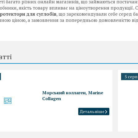
еті багато різних онлайн магазинів, що займаються постача
робники, якість товару впливає на ціноутворення продукції. 
ротектори для суглобів
, що зарекомендували себе серед баг
пною ціною, а замовлення за попередньою домовленістю відп
атті
5 серп
Морський коллаген, Marine
Collagen