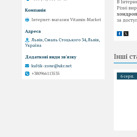
В Інтерн
Різні ви
хондроп
Інтернет-магазин Vitamin-Market
за досту
Львів, Смаль Стоцького 34, Львів,
Україна
Інші ст
kultik-zone@ukr.net
+380966113535
6 серп.