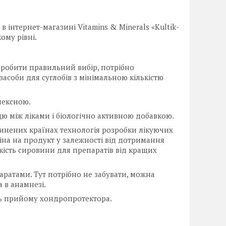
в інтернет-магазині Vitamins & Minerals «Kultik-
ому рівні.
зробити правильний вибір, потрібно
асоби для суглобів з мінімальною кількістю
лексною.
ю між ліками і біологічно активною добавкою.
винених країнах технологія розробки лікуючих
іна на продукт у залежності від дотримання
кість сировини для препаратів від кращих
ратами. Тут потрібно не забувати, можна
 в анамнезі.
ть прийому хондропротектора.