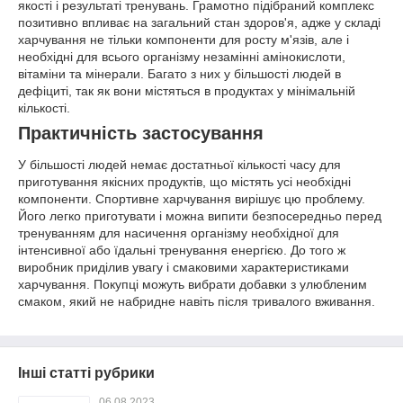
якості і результаті тренувань. Грамотно підібраний комплекс
позитивно впливає на загальний стан здоров'я, адже у складі
харчування не тільки компоненти для росту м'язів, але і
необхідні для всього організму незамінні амінокислоти,
вітаміни та мінерали. Багато з них у більшості людей в
дефіциті, так як вони містяться в продуктах у мінімальній
кількості.
Практичність застосування
У більшості людей немає достатньої кількості часу для
приготування якісних продуктів, що містять усі необхідні
компоненти. Спортивне харчування вирішує цю проблему.
Його легко приготувати і можна випити безпосередньо перед
тренуванням для насичення організму необхідної для
інтенсивної або їдальні тренування енергією. До того ж
виробник приділив увагу і смаковими характеристиками
харчування. Покупці можуть вибрати добавки з улюбленим
смаком, який не набридне навіть після тривалого вживання.
Інші статті рубрики
06.08.2023