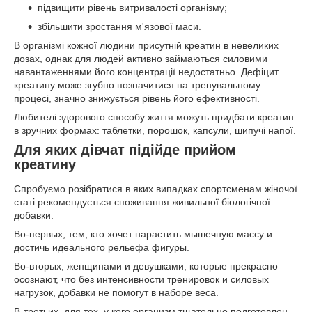
підвищити рівень витривалості організму;
збільшити зростання м'язової маси.
В організмі кожної людини присутній креатин в невеликих
дозах, однак для людей активно займаються силовими
навантаженнями його концентрації недостатньо. Дефіцит
креатину може згубно позначитися на тренувальному
процесі, значно знижується рівень його ефективності.
Любителі здорового способу життя можуть придбати креатин
в зручних формах: таблетки, порошок, капсули, шипучі напої.
Для яких дівчат підійде прийом
креатину
Спробуємо розібратися в яких випадках спортсменам жіночої
статі рекомендується споживання живильної біологічної
добавки.
Во-первых, тем, кто хочет нарастить мышечную массу и
достичь идеального рельефа фигуры.
Во-вторых, женщинами и девушками, которые прекрасно
осознают, что без интенсивности тренировок и силовых
нагрузок, добавки не помогут в наборе веса.
В-третьих, для тех, у кого организм тщательно подготовлен